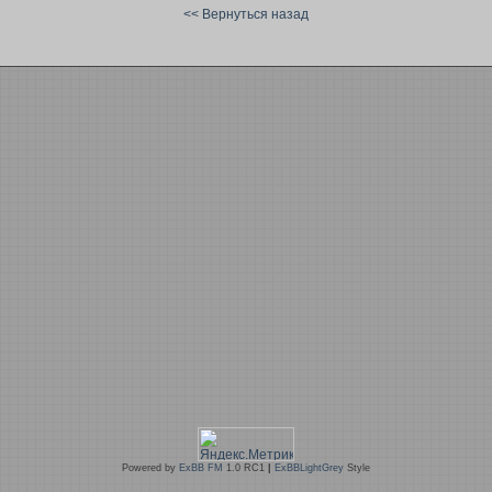
<< Вернуться назад
Powered by
ExBB FM
1.0 RC1
|
ExBBLightGrey
Style