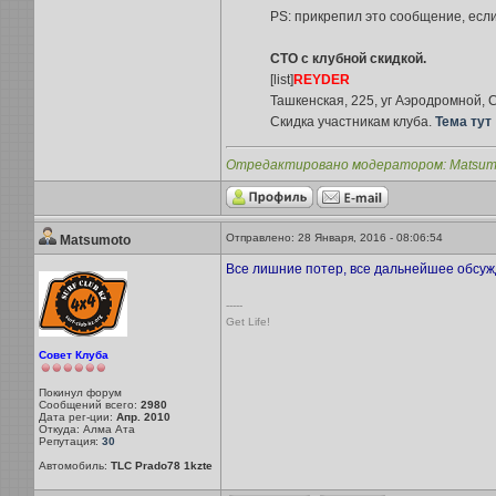
PS: прикрепил это сообщение, если 
СТО с клубной скидкой.
[list]
REYDER
Ташкенская, 225, уг Аэродромной,
Скидка участникам клуба.
Тема тут
Отредактировано модератором: Matsumoto
Отправлено: 28 Января, 2016 - 08:06:54
Matsumoto
Все лишние потер, все дальнейшее обсуж
-----
Get Life!
Совет Клуба
Покинул форум
Сообщений всего:
2980
Дата рег-ции:
Апр. 2010
Откуда: Алма Ата
Репутация:
30
Автомобиль:
TLC Prado78 1kzte