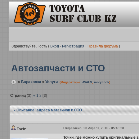
Здравствуйте, Гость (
Вход
·
Регистрация
·
Правила форума
)
Автозапчасти и СТО
»
Барахолка
»
Услуги
(Модераторы:
AVALS
,
morychok
)
Страниц
(3):
«
1
2
[3]
Описание: адреса магазинов и СТО
Отправлено: 26 Апреля, 2010 - 05:48:28
Toxic
Точки, где можно купить оригинальные з