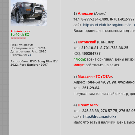
1)
Алексей
(Алекс):
тел:
8-777-234-1499
,
8-701-912-997
сайт:
http://surf-club-kz.org/forum/to.
Возит оригинал, в основном под зак
Administrator
Surf Club KZ
2)
Котовский
(Car-City):
Покинул форум
тел:
319-10-81
,
8-701-733-36-25
Сообщений всего:
1794
Дата рег-ции:
Апр. 2010
ICQ:
490364787
Репутация:
28
плюсы
: возит оригинал, цены низки
Автомобиль:
BYD Song Plus EV
2022, Ford Explorer 2007
минус
: всё только на заказ.
3)
Магазин «TOYOTA»
:
Адрес:
Толе-би 49, уг. ул. Фурмано
тел.:
261-29-84
покупал там топливный фильтр, цен
4)
DreamAuto
:
тел.:
245 38 88
;
276 57 75
;
276 58 0
сайт:
http://dreamauto.kz
мало что есть в наличии, цена высок