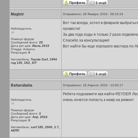
Magistr
Отправлено: 28 Января, 2016 - 08:10:24
Вот так всегда, хотел в феврале выбрать
провести!
Наблюдатель
За два года езды я только 2 раза подключа
Покинул форум
Спасибо за консультацию!
Сообщений всего:
29
Дата рег-ции:
Июль 2015
Вот найти бы еще хорошего мастера по А
Откуда: Алматы
Репутация:
0
Автомобиль:
Toyota Surf, 1994
год 130, 1KZ, A/T
Baharubaha
Отправлено: 18 Апреля, 2024 - 13:00:17
Ребята подскажите как найти REYDER Ле
очень хочется попасть к нему на ремонт
Наблюдатель
Покинул форум
Сообщений всего:
2
Дата рег-ции:
Апр. 2024
Репутация:
0
Автомобиль:
surf 185, 2000, 2.7,
АКПП