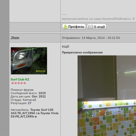
-----
корпусная мебель на заказ kryukov064@mail.ru ,8
Jhon
Отправлено: 14 Марта, 2014 - 16:11:54
ещё
Прикреплено изображение
Surf Club KZ
Покинул форум
Сообщений всего:
1015
Дата рег-ции:
Окт. 2011
Откуда: Капчагай
Репутация:
27
Автомобиль:
Toyota Surf 130
1KZ-TE,A/T,1994 г.в.Toyota Vista
3S-FE,A/T,1995г.в