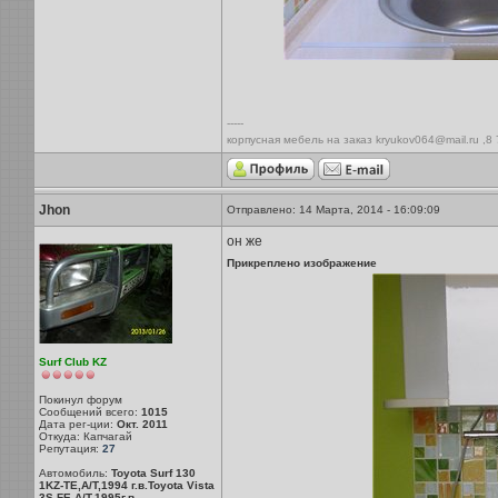
-----
корпусная мебель на заказ kryukov064@mail.ru ,8
Jhon
Отправлено: 14 Марта, 2014 - 16:09:09
он же
Прикреплено изображение
Surf Club KZ
Покинул форум
Сообщений всего:
1015
Дата рег-ции:
Окт. 2011
Откуда: Капчагай
Репутация:
27
Автомобиль:
Toyota Surf 130
1KZ-TE,A/T,1994 г.в.Toyota Vista
3S-FE,A/T,1995г.в