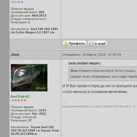
Покинул форум
Сообщений всего:
366
Дата рег-ции:
Май 2013
Откуда: Семипалатинск
Репутация:
2
Автомобиль:
Surf 130 1KZ 1995
г\в Cefiro Wagon 2.0 1997 г/в
Jhon
Отправлено: 14 Марта, 2014 - 17:55:43
sem.mebel пишет:
Jhon
Приветствую коллега! Хотел узнать, 
говорит всех обзванивает, все сидят бамбу
И Я Вас приветствую,да нет в принципе 
стало меньше,в основном мелочёвка.
Surf Club KZ
-----
корпусная мебель на заказ kryukov064@mail.ru ,8
Покинул форум
Сообщений всего:
1015
Дата рег-ции:
Окт. 2011
Откуда: Капчагай
Репутация:
27
Автомобиль:
Toyota Surf 130
1KZ-TE,A/T,1994 г.в.Toyota Vista
3S-FE,A/T,1995г.в