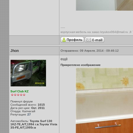
-----
корпусная мебель на заказ kryukov064@mail.ru ,8
Jhon
Отправлено: 09 Апреля, 2014 - 09:46:12
ещё
Прикреплено изображение
Surf Club KZ
Покинул форум
Сообщений всего:
1015
Дата рег-ции:
Окт. 2011
Откуда: Капчагай
Репутация:
27
Автомобиль:
Toyota Surf 130
1KZ-TE,A/T,1994 г.в.Toyota Vista
3S-FE,A/T,1995г.в