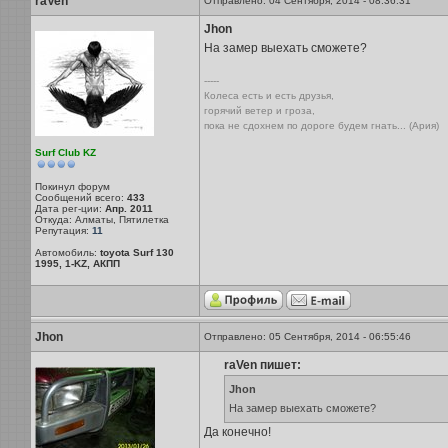
raVen
Отправлено: 04 Сентября, 2014 - 08:36:31
Jhon
На замер выехать сможете?
-----
Колеса есть и есть друзья,
горячий ветер и гроза,
пока не сдохнем по дороге будем гнать... (Ария)
Surf Club KZ
Покинул форум
Сообщений всего:
433
Дата рег-ции:
Апр. 2011
Откуда: Алматы, Пятилетка
Репутация:
11
Автомобиль:
toyota Surf 130
1995, 1-KZ, АКПП
Jhon
Отправлено: 05 Сентября, 2014 - 06:55:46
raVen пишет:
Jhon
На замер выехать сможете?
Да конечно!