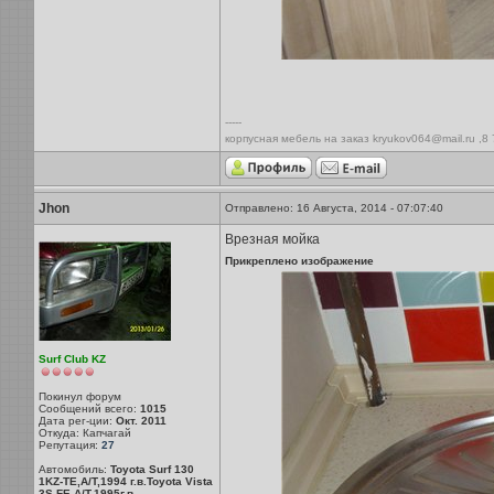
-----
корпусная мебель на заказ kryukov064@mail.ru ,8
Jhon
Отправлено: 16 Августа, 2014 - 07:07:40
Врезная мойка
Прикреплено изображение
Surf Club KZ
Покинул форум
Сообщений всего:
1015
Дата рег-ции:
Окт. 2011
Откуда: Капчагай
Репутация:
27
Автомобиль:
Toyota Surf 130
1KZ-TE,A/T,1994 г.в.Toyota Vista
3S-FE,A/T,1995г.в