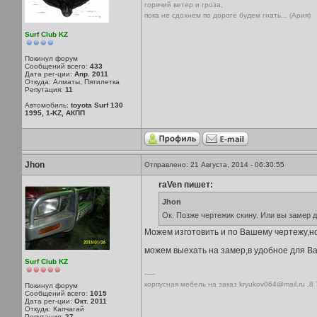
горячий ветер и гроза,
пока не сдохнем по дороге будем гнать... (Ария)
Surf Club KZ
Покинул форум
Сообщений всего:
433
Дата рег-ции:
Апр. 2011
Откуда: Алматы, Пятилетка
Репутация:
11
Автомобиль:
toyota Surf 130
1995, 1-KZ, АКПП
Jhon
Отправлено: 21 Августа, 2014 - 06:30:55
raVen пишет:
Jhon
Ок. Позже чертежик скину. Или вы замер 
Можем изготовить и по Вашему чертежу,но 
можем выехать на замер,в удобное для В
Surf Club KZ
-----
корпусная мебель на заказ kryukov064@mail.ru ,8
Покинул форум
Сообщений всего:
1015
Дата рег-ции:
Окт. 2011
Откуда: Капчагай
Репутация:
27