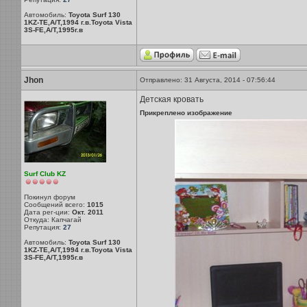
Автомобиль:
Toyota Surf 130
1KZ-TE,A/T,1994 г.в.Toyota Vista
3S-FE,A/T,1995г.в
Jhon
Отправлено: 31 Августа, 2014 - 07:56:44
Детская кровать
Прикреплено изображение
Surf Club KZ
Покинул форум
Сообщений всего:
1015
Дата рег-ции:
Окт. 2011
Откуда: Капчагай
Репутация:
27
Автомобиль:
Toyota Surf 130
1KZ-TE,A/T,1994 г.в.Toyota Vista
3S-FE,A/T,1995г.в