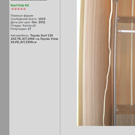
Surf Club KZ
Покинул форум
Сообщений всего:
1015
Дата рег-ции:
Окт. 2011
Откуда: Капчагай
Репутация:
27
Автомобиль:
Toyota Surf 130
1KZ-TE,A/T,1994 г.в.Toyota Vista
3S-FE,A/T,1995г.в