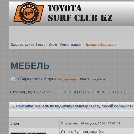
Здравствуйте, Гость (
Вход
·
Регистрация
·
Правила форума
)
МЕБЕЛЬ
»
Барахолка
»
Услуги
(Модераторы:
AVALS
,
morychok
)
Страниц
(30):
В начало
«
...
11
12
13
14
[15]
16
17
18
19
...
»
В конец
Описание: Мебель по индивидуальному заказу любой сложности
Jhon
Отправлено: 16 Августа, 2014 - 07:02:48
Стол,табуретки,скамейка