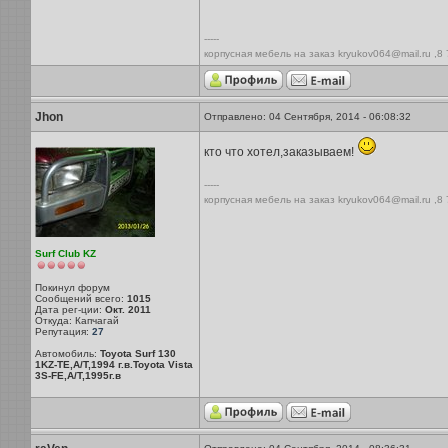
-----
корпусная мебель на заказ kryukov064@mail.ru ,8
Jhon
Отправлено: 04 Сентября, 2014 - 06:08:32
кто что хотел,заказываем!
-----
корпусная мебель на заказ kryukov064@mail.ru ,8
Surf Club KZ
Покинул форум
Сообщений всего:
1015
Дата рег-ции:
Окт. 2011
Откуда: Капчагай
Репутация:
27
Автомобиль:
Toyota Surf 130
1KZ-TE,A/T,1994 г.в.Toyota Vista
3S-FE,A/T,1995г.в