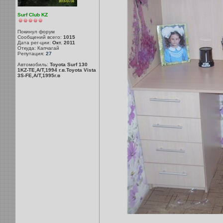
Surf Club KZ
Покинул форум
Сообщений всего:
1015
Дата рег-ции:
Окт. 2011
Откуда: Капчагай
Репутация:
27
Автомобиль:
Toyota Surf 130
1KZ-TE,A/T,1994 г.в.Toyota Vista
3S-FE,A/T,1995г.в