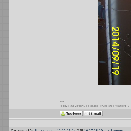
-----
корпусная мебель на заказ kryukov064@mail.ru ,8
Страниц
(30):
В начало
«
...
11
12
13
14
[15]
16
17
18
19
...
»
В конец