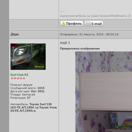
-----
корпусная мебель на заказ kryukov064@mail.ru ,8
Jhon
Отправлено: 31 Августа, 2014 - 08:04:13
ещё 1
Прикреплено изображение
Surf Club KZ
Покинул форум
Сообщений всего:
1015
Дата рег-ции:
Окт. 2011
Откуда: Капчагай
Репутация:
27
Автомобиль:
Toyota Surf 130
1KZ-TE,A/T,1994 г.в.Toyota Vista
3S-FE,A/T,1995г.в