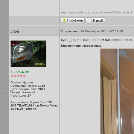
-----
корпусная мебель на заказ kryukov064@mail.ru ,8
Jhon
Отправлено: 26 Сентября, 2014 - 07:37:35
купе двери с нанесением витражного лако
Прикреплено изображение
Surf Club KZ
Покинул форум
Сообщений всего:
1015
Дата рег-ции:
Окт. 2011
Откуда: Капчагай
Репутация:
27
Автомобиль:
Toyota Surf 130
1KZ-TE,A/T,1994 г.в.Toyota Vista
3S-FE,A/T,1995г.в