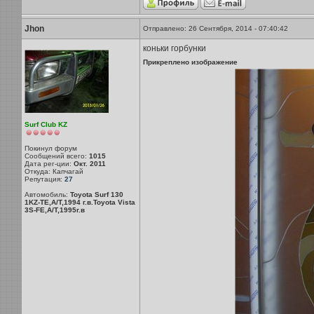
Jhon
Отправлено: 26 Сентября, 2014 - 07:40:42
коньки горбунки
Прикреплено изображение
Surf Club KZ
Покинул форум
Сообщений всего:
1015
Дата рег-ции:
Окт. 2011
Откуда: Капчагай
Репутация:
27
Автомобиль:
Toyota Surf 130
1KZ-TE,A/T,1994 г.в.Toyota Vista
3S-FE,A/T,1995г.в