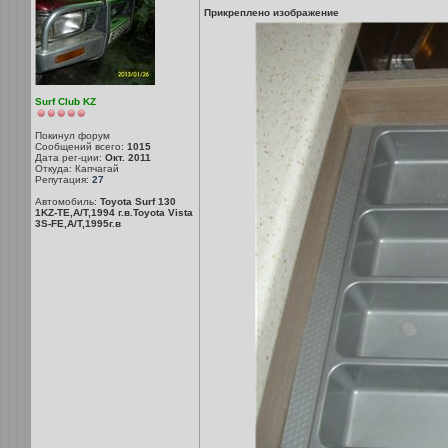
Прикреплено изображение
Surf Club KZ
Покинул форум
Сообщений всего:
1015
Дата рег-ции:
Окт. 2011
Откуда: Капчагай
Репутация:
27
Автомобиль:
Toyota Surf 130
1KZ-TE,A/T,1994 г.в.Toyota Vista
3S-FE,A/T,1995г.в