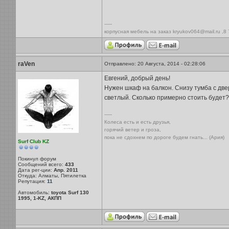
-----
корпусная мебель на заказ kryukov064@mail.ru ,8
raVen
Отправлено: 20 Августа, 2014 - 02:28:06
Евгений, добрый день!
Нужен шкаф на балкон. Снизу тумба с дв
светлый. Сколько примерно стоить будет?
-----
Колеса есть и есть друзья,
горячий ветер и гроза,
пока не сдохнем по дороге будем гнать... (Ария)
Surf Club KZ
Покинул форум
Сообщений всего:
433
Дата рег-ции:
Апр. 2011
Откуда: Алматы, Пятилетка
Репутация:
11
Автомобиль:
toyota Surf 130
1995, 1-KZ, АКПП