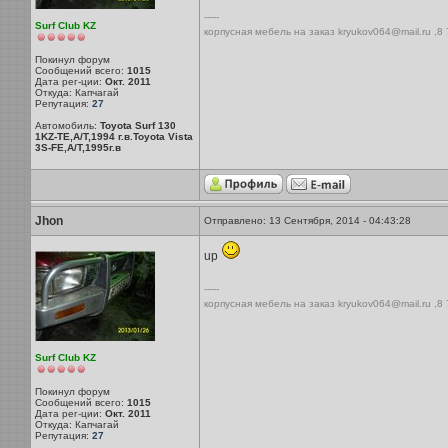
-----
Surf Club KZ
корпусная мебель на заказ kryukov064@mail.ru ,8
Покинул форум
Сообщений всего:
1015
Дата рег-ции:
Окт. 2011
Откуда: Капчагай
Репутация:
27
Автомобиль:
Toyota Surf 130
1KZ-TE,A/T,1994 г.в.Toyota Vista
3S-FE,A/T,1995г.в
Jhon
Отправлено: 13 Сентября, 2014 - 04:43:28
up
-----
корпусная мебель на заказ kryukov064@mail.ru ,8
Surf Club KZ
Покинул форум
Сообщений всего:
1015
Дата рег-ции:
Окт. 2011
Откуда: Капчагай
Репутация:
27