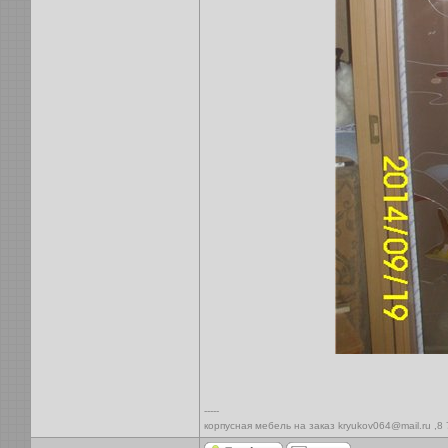
-----
корпусная мебель на заказ kryukov064@mail.ru ,8