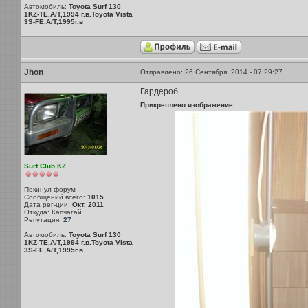
Автомобиль:
Toyota Surf 130
1KZ-TE,A/T,1994 г.в.Toyota Vista
3S-FE,A/T,1995г.в
Jhon
Отправлено: 26 Сентября, 2014 - 07:29:27
Гардероб
Прикреплено изображение
Surf Club KZ
Покинул форум
Сообщений всего:
1015
Дата рег-ции:
Окт. 2011
Откуда: Капчагай
Репутация:
27
Автомобиль:
Toyota Surf 130
1KZ-TE,A/T,1994 г.в.Toyota Vista
3S-FE,A/T,1995г.в