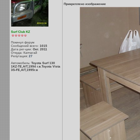
Прикреплено изображение
Surf Club KZ
Покинул форум
Сообщений всего:
1015
Дата рег-ции:
Окт. 2011
Откуда: Капчагай
Репутация:
27
Автомобиль:
Toyota Surf 130
1KZ-TE,A/T,1994 г.в.Toyota Vista
3S-FE,A/T,1995г.в