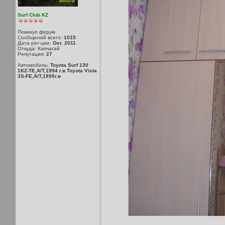
Surf Club KZ
Покинул форум
Сообщений всего:
1015
Дата рег-ции:
Окт. 2011
Откуда: Капчагай
Репутация:
27
Автомобиль:
Toyota Surf 130
1KZ-TE,A/T,1994 г.в.Toyota Vista
3S-FE,A/T,1995г.в