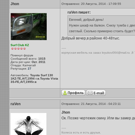
Jhon
Отправлено: 20 Августа, 2014 - 17:09:55
raVen пишет:
Евгений, добрый день!
Нужен шкаф на балкон. Снизу тумба с дв
светлый. Сколько примерно стоить будет?
Добрый вечер,в районе 40-48тыс.
Surf Club KZ
-----
корпусная мебель на заказ kryukov064@mail.ru ,8
Покинул форум
Сообщений всего:
1015
Дата рег-ции:
Окт. 2011
Откуда: Капчагай
Репутация:
27
Автомобиль:
Toyota Surf 130
1KZ-TE,A/T,1994 г.в.Toyota Vista
3S-FE,A/T,1995г.в
raVen
Отправлено: 21 Августа, 2014 - 04:23:11
Jhon
Ок. Позже чертежик скину. Или вы замер 
-----
Колеса есть и есть друзья,