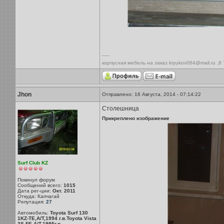
-----
корпусная мебель на заказ kryukov064@mail.ru ,8
Jhon
Отправлено: 16 Августа, 2014 - 07:14:22
Столешница
Прикреплено изображение
Surf Club KZ
Покинул форум
Сообщений всего:
1015
Дата рег-ции:
Окт. 2011
Откуда: Капчагай
Репутация:
27
Автомобиль:
Toyota Surf 130
1KZ-TE,A/T,1994 г.в.Toyota Vista
3S-FE,A/T,1995г.в