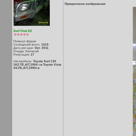
Прикреплено изображение
Surf Club KZ
Покинул форум
Сообщений всего:
1015
Дата рег-ции:
Окт. 2011
Откуда: Капчагай
Репутация:
27
Автомобиль:
Toyota Surf 130
1KZ-TE,A/T,1994 г.в.Toyota Vista
3S-FE,A/T,1995г.в