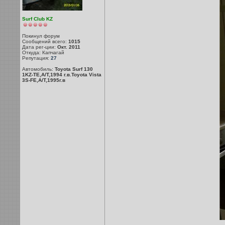
Surf Club KZ
Покинул форум
Сообщений всего:
1015
Дата рег-ции:
Окт. 2011
Откуда: Капчагай
Репутация:
27
Автомобиль:
Toyota Surf 130
1KZ-TE,A/T,1994 г.в.Toyota Vista
3S-FE,A/T,1995г.в