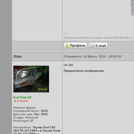
-----
корпусная мебель на заказ kryukov064@mail.ru 
Jhon
Отправлено: 14 Марта, 2014 - 16:09:09
он же
Прикреплено изображение
Surf Club KZ
Покинул форум
Сообщений всего:
1015
Дата рег-ции:
Окт. 2011
Откуда: Капчагай
Репутация:
27
Автомобиль:
Toyota Surf 130
1KZ-TE,A/T,1994 г.в.Toyota Vista
3S-FE,A/T,1995г.в