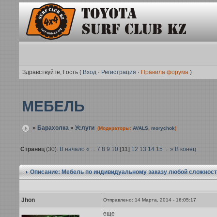
Здравствуйте, Гость (
Вход
·
Регистрация
·
Правила форума
)
МЕБЕЛЬ
»
Барахолка
»
Услуги
(Модераторы:
AVALS
,
morychok
)
Страниц
(30):
В начало
«
...
7
8
9
10
[11]
12
13
14
15
...
»
В конец
Описание: Мебель по индивидуальному заказу любой сложност
Jhon
Отправлено: 14 Марта, 2014 - 16:05:17
еще