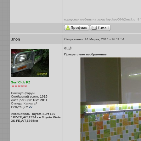
-----
корпусная мебель на заказ kryukov064@mail.ru ,8
Jhon
Отправлено: 14 Марта, 2014 - 16:11:54
ещё
Прикреплено изображение
Surf Club KZ
Покинул форум
Сообщений всего:
1015
Дата рег-ции:
Окт. 2011
Откуда: Капчагай
Репутация:
27
Автомобиль:
Toyota Surf 130
1KZ-TE,A/T,1994 г.в.Toyota Vista
3S-FE,A/T,1995г.в