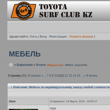
Здравствуйте, Гость (
Вход
·
Регистрация
·
Правила форума
)
МЕБЕЛЬ
»
Барахолка
»
Услуги
(Модераторы:
AVALS
,
morychok
)
Страниц
(30):
В начало
«
...
7
8
9
10
[11]
12
13
14
15
...
»
В конец
Описание: Мебель по индивидуальному заказу любой сложности
Jhon
Отправлено: 14 Марта, 2014 - 16:05:17
еще