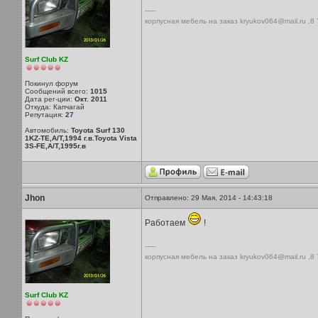
-----
корпусная мебель на заказ kryukov064@mail.ru ,8
Surf Club KZ
Покинул форум
Сообщений всего:
1015
Дата рег-ции:
Окт. 2011
Откуда: Капчагай
Репутация:
27
Автомобиль:
Toyota Surf 130
1KZ-TE,A/T,1994 г.в.Toyota Vista
3S-FE,A/T,1995г.в
Jhon
Отправлено: 29 Мая, 2014 - 14:43:18
Работаем
!
-----
корпусная мебель на заказ kryukov064@mail.ru ,8
Surf Club KZ