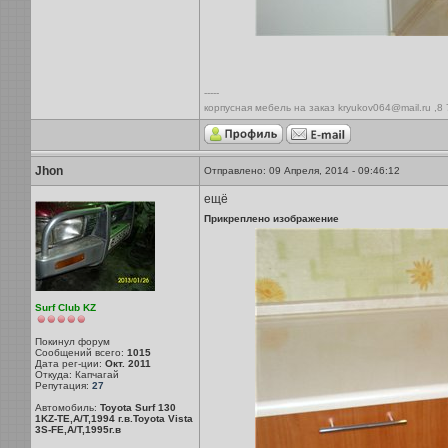
-----
корпусная мебель на заказ kryukov064@mail.ru ,8
Jhon
Отправлено: 09 Апреля, 2014 - 09:46:12
ещё
Прикреплено изображение
Surf Club KZ
Покинул форум
Сообщений всего:
1015
Дата рег-ции:
Окт. 2011
Откуда: Капчагай
Репутация:
27
Автомобиль:
Toyota Surf 130
1KZ-TE,A/T,1994 г.в.Toyota Vista
3S-FE,A/T,1995г.в