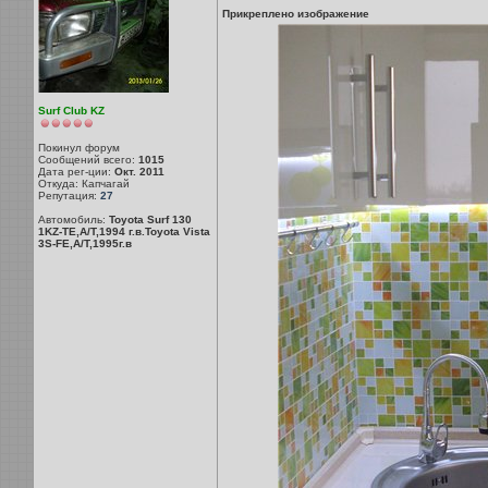
Прикреплено изображение
Surf Club KZ
Покинул форум
Сообщений всего:
1015
Дата рег-ции:
Окт. 2011
Откуда: Капчагай
Репутация:
27
Автомобиль:
Toyota Surf 130
1KZ-TE,A/T,1994 г.в.Toyota Vista
3S-FE,A/T,1995г.в