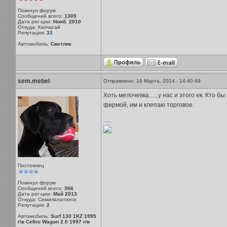
Покинул форум
Сообщений всего:
1305
Дата рег-ции:
Нояб. 2010
Откуда: Капчагай
Репутация:
33
Автомобиль:
Светляк
sem.mebel
Отправлено: 16 Марта, 2014 - 14:40:49
Хоть мелочевка......у нас и этого ек. Кто
фирмой, им и клепаю торговое.
-----
Постоялец
Покинул форум
Сообщений всего:
366
Дата рег-ции:
Май 2013
Откуда: Семипалатинск
Репутация:
2
Автомобиль:
Surf 130 1KZ 1995
г\в Cefiro Wagon 2.0 1997 г/в