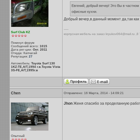
Евгений, добрый вечер! Это Вы в частном 
офисные кухни.
Добрый вечер,в данный момент да,так как 
-----
Surf Club KZ
корпусная мебель на заказ kryukov064@mail.ru ,8
Покинул форум
Сообщений всего:
1015
Дата рег-ции:
Окт. 2011
Откуда: Капчагай
Репутация:
27
Автомобиль:
Toyota Surf 130
1KZ-TE,A/T,1994 г.в.Toyota Vista
3S-FE,A/T,1995г.в
Chen
Отправлено: 16 Марта, 2014 - 14:09:21
Jhon
Женя спасибо за проделанную работ
Опытный