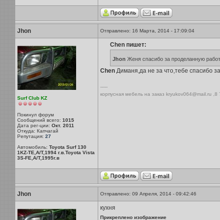
Jhon
Отправлено: 16 Марта, 2014 - 17:09:04
Chen пишет:
Jhon
Женя спасибо за проделанную работ
Chen
Диманя,да не за что,тебе спасибо за
-----
корпусная мебель на заказ kryukov064@mail.ru ,8
Surf Club KZ
Покинул форум
Сообщений всего:
1015
Дата рег-ции:
Окт. 2011
Откуда: Капчагай
Репутация:
27
Автомобиль:
Toyota Surf 130
1KZ-TE,A/T,1994 г.в.Toyota Vista
3S-FE,A/T,1995г.в
Jhon
Отправлено: 09 Апреля, 2014 - 09:42:46
кухня
Прикреплено изображение