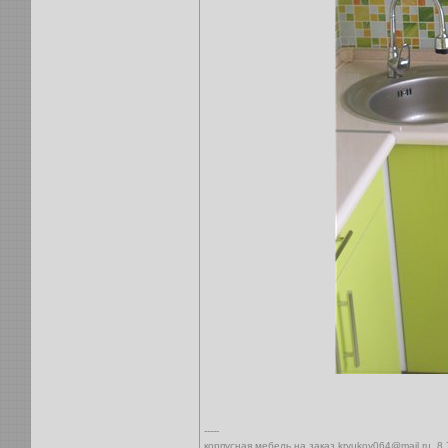
-----
корпусная мебель на заказ kryukov064@mail.ru ,8