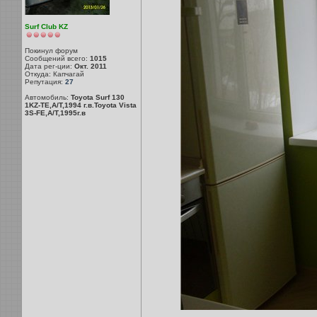
Surf Club KZ
Покинул форум
Сообщений всего:
1015
Дата рег-ции:
Окт. 2011
Откуда: Капчагай
Репутация:
27
Автомобиль:
Toyota Surf 130
1KZ-TE,A/T,1994 г.в.Toyota Vista
3S-FE,A/T,1995г.в