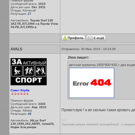
Покинул форум
Сообщений всего:
1015
Дата рег-ции:
Окт. 2011
Откуда: Капчагай
Репутация:
27
Автомобиль:
Toyota Surf 130
1KZ-TE,A/T,1994 г.в.Toyota Vista
3S-FE,A/T,1995г.в
AVALS
Отправлено: 30 Мая, 2014 - 18:24:08
Jhon пишет:
детская кроватка 1800*800*450,+ два вы
Совет Клуба
Покинул форум
Сообщений всего:
2443
Дата рег-ции:
Апр. 2010
Приветсвую ! а во сколько такая кровать 
Откуда: Almaty
Репутация:
48
-----
Автомобиль:
HiLux Surf
130,1995,1KZ,АКПП, тапки33,
Хорошая штука лежачий полицейский - и скорос
бодик 3см,шнорк.