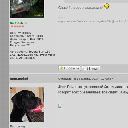
Спасибо
spectr
стараемся!
-----
корпусная мебель на заказ kryukov064@mail.ru ,8
Surf Club KZ
Покинул форум
Сообщений всего:
1015
Дата рег-ции:
Окт. 2011
Откуда: Капчагай
Репутация:
27
Автомобиль:
Toyota Surf 130
1KZ-TE,A/T,1994 г.в.Toyota Vista
3S-FE,A/T,1995г.в
sem.mebel
Отправлено: 14 Марта, 2014 - 17:00:57
Jhon
Приветствую коллега! Хотел узнать, 
говорит всех обзванивает, все сидят бамбу
-----
Постоялец