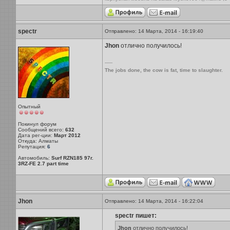
spectr
Отправлено: 14 Марта, 2014 - 16:19:40
Jhon
отлично получилось!
-----
The jobs done, the cow is fat, time to slaughter.
Опытный
Покинул форум
Сообщений всего:
632
Дата рег-ции:
Март 2012
Откуда: Алматы
Репутация:
6
Автомобиль:
Surf RZN185 97г.
3RZ-FE 2.7 part time
Jhon
Отправлено: 14 Марта, 2014 - 16:22:04
spectr пишет:
Jhon
отлично получилось!