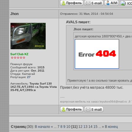
Jhon
Отправлено: 31 Мая, 2014 - 04:54:04
AVALS пишет:
Jhon пишет:
детская кроватка 1800*800*450,+ дв
Surf Club KZ
Покинул форум
Сообщений всего:
1015
Дата рег-ции:
Окт. 2011
Откуда: Капчагай
Репутация:
27
Приветсвую ! а во сколько такая кровать 
Автомобиль:
Toyota Surf 130
1KZ-TE,A/T,1994 г.в.Toyota Vista
Привет,без учёта матраса 48000 тыс.
3S-FE,A/T,1995г.в
-----
корпусная мебель на заказ kryukov064@mail.ru ,8
Страниц
(30):
В начало
«
...
7
8
9
10
[11]
12
13
14
15
...
»
В конец