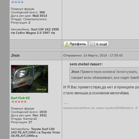
Покинул форум
Сообщений всего:
366
Дата рег-ции:
Май 2013
Откуда: Семипалатинск
Репутация:
2
Автомобиль:
Surf 130 1KZ 1995
г\в Cefiro Wagon 2.0 1997 г/в
Jhon
Отправлено: 14 Марта, 2014 - 17:55:43
sem.mebel пишет:
Jhon
Приветствую коллега! Хотел узнать, 
говорит всех обзванивает, все сидят бамбу
И Я Вас приветствую,да нет в принципе 
стало меньше,в основном мелочёвка.
Surf Club KZ
-----
корпусная мебель на заказ kryukov064@mail.ru ,8
Покинул форум
Сообщений всего:
1015
Дата рег-ции:
Окт. 2011
Откуда: Капчагай
Репутация:
27
Автомобиль:
Toyota Surf 130
1KZ-TE,A/T,1994 г.в.Toyota Vista
3S-FE,A/T,1995г.в