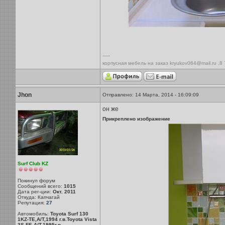
-----
корпусная мебель на заказ kryukov064@mail.ru ,8
Jhon
Отправлено: 14 Марта, 2014 - 16:09:09
он же
Прикреплено изображение
Surf Club KZ
Покинул форум
Сообщений всего:
1015
Дата рег-ции:
Окт. 2011
Откуда: Капчагай
Репутация:
27
Автомобиль:
Toyota Surf 130
1KZ-TE,A/T,1994 г.в.Toyota Vista
3S-FE,A/T,1995г.в