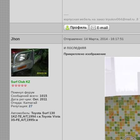
-----
корпусная мебель на заказ kryukov064@mail.ru ,8
Jhon
Отправлено: 14 Марта, 2014 - 16:17:51
и последняя
Прикреплено изображение
Surf Club KZ
Покинул форум
Сообщений всего:
1015
Дата рег-ции:
Окт. 2011
Откуда: Капчагай
Репутация:
27
Автомобиль:
Toyota Surf 130
1KZ-TE,A/T,1994 г.в.Toyota Vista
3S-FE,A/T,1995г.в