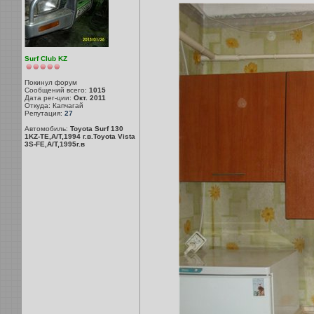
Surf Club KZ
Покинул форум
Сообщений всего:
1015
Дата рег-ции:
Окт. 2011
Откуда: Капчагай
Репутация:
27
Автомобиль:
Toyota Surf 130
1KZ-TE,A/T,1994 г.в.Toyota Vista
3S-FE,A/T,1995г.в