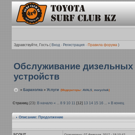
Здравствуйте, Гость (
Вход
·
Регистрация
·
Правила форума
)
Обслуживание дизельных м
устройств
»
Барахолка
»
Услуги
(Модераторы:
AVALS
,
morychok
)
Страниц
(23):
В начало
«
...
8
9
10
11
[12]
13
14
15
16
...
»
В конец
Описание: Продолжение
SCOUT
Отправлено: 07 Февраля, 2017 - 18:10:42