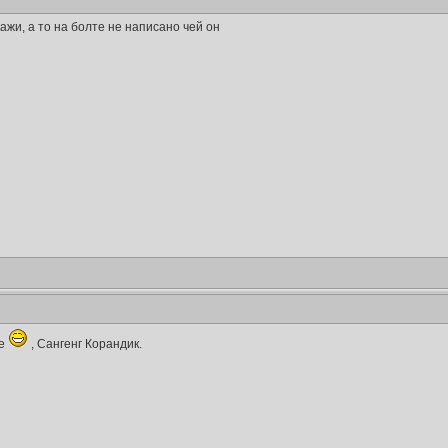
ажи, а то на болте не написано чей он
ые
, Сангенг Корандик.