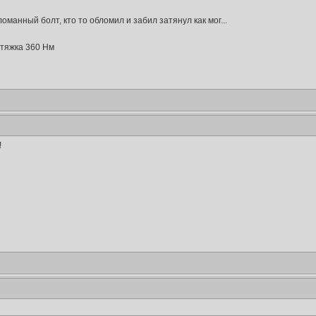
оманный болт, кто то обломил и забил затянул как мог...
атяжка 360 Нм
!