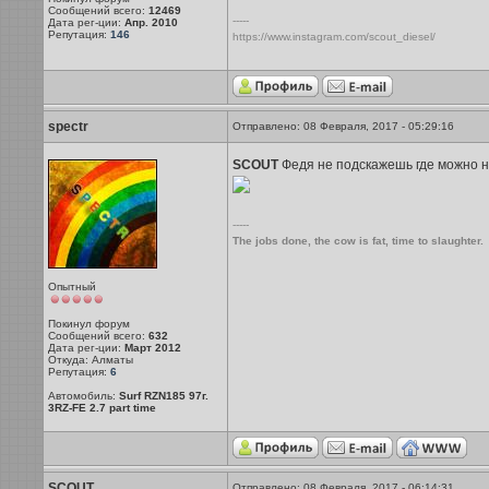
Сообщений всего:
12469
-----
Дата рег-ции:
Апр. 2010
Репутация:
146
https://www.instagram.com/scout_diesel/
spectr
Отправлено: 08 Февраля, 2017 - 05:29:16
SCOUT
Федя не подскажешь где можно на
-----
The jobs done, the cow is fat, time to slaughter.
Опытный
Покинул форум
Сообщений всего:
632
Дата рег-ции:
Март 2012
Откуда: Алматы
Репутация:
6
Автомобиль:
Surf RZN185 97г.
3RZ-FE 2.7 part time
SCOUT
Отправлено: 08 Февраля, 2017 - 06:14:31