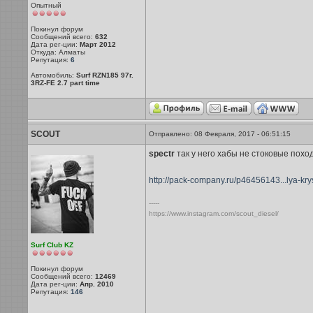
Опытный
Покинул форум
Сообщений всего:
632
Дата рег-ции:
Март 2012
Откуда: Алматы
Репутация:
6
Автомобиль:
Surf RZN185 97г.
3RZ-FE 2.7 part time
SCOUT
Отправлено: 08 Февраля, 2017 - 06:51:15
spectr
так у него хабы не стоковые поход
http://pack-company.ru/p46456143...lya-kry
-----
https://www.instagram.com/scout_diesel/
Surf Club KZ
Покинул форум
Сообщений всего:
12469
Дата рег-ции:
Апр. 2010
Репутация:
146