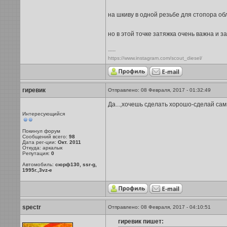
на шкиву в одной резьбе для стопора обл
но в этой точке затяжка очень важна и з
-----
https://www.instagram.com/scout_diesel/
гиревик
Отправлено: 08 Февраля, 2017 - 01:32:49
Да...,хочешь сделать хорошо-сделай сам
Интересующийся
Покинул форум
Сообщений всего:
98
Дата рег-ции:
Окт. 2011
Откуда: аркалык
Репутация:
0
Автомобиль:
сюрф130, ssr-g,
1995г.,3vz-e
spectr
Отправлено: 08 Февраля, 2017 - 04:10:51
гиревик пишет: