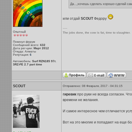
Да...,хочешь сделать хорошо-сделай сам
или отдай
SCOUT
Федору
-----
Опытный
The jobs done, the cow is fat, time to slaughter.
Покинул форум
Сообщений всего:
632
Дата рег-ции:
Март 2012
Откуда: Алматы
Репутация:
6
Автомобиль:
Surf RZN185 97г.
3RZ-FE 2.7 part time
SCOUT
Отправлено: 08 Февраля, 2017 - 04:31:15
гиревик
про руки не всегда согласен. Чт
времени не желания.
И самое интересное чем отличается усл
Вот на это многие и попадают на еще бо