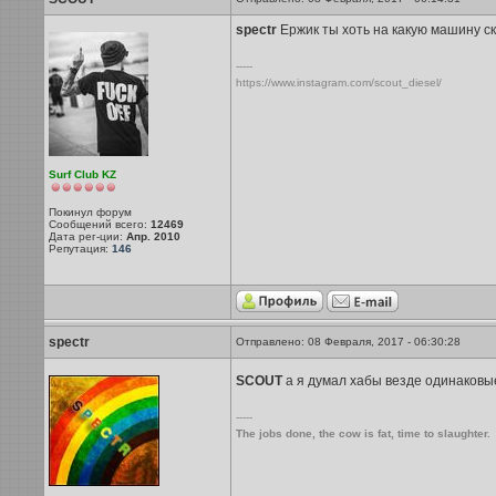
spectr
Ержик ты хоть на какую машину ск
-----
https://www.instagram.com/scout_diesel/
Surf Club KZ
Покинул форум
Сообщений всего:
12469
Дата рег-ции:
Апр. 2010
Репутация:
146
spectr
Отправлено: 08 Февраля, 2017 - 06:30:28
SCOUT
а я думал хабы везде одинаков
-----
The jobs done, the cow is fat, time to slaughter.