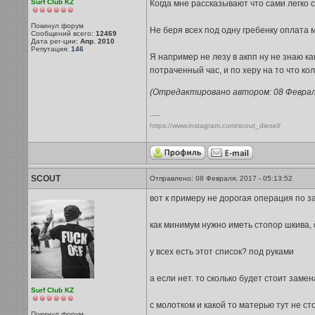
Surf Club KZ
Когда мне рассказывают что сами легко 
Покинул форум
Не беря всех под одну гребенку оплата 
Сообщений всего:
12469
Дата рег-ции:
Апр. 2010
Репутация:
146
Я например не лезу в акпп ну не знаю ка
потраченный час, и по херу на то что кол
(Отредактировано автором: 08 Февраля,
-----
https://www.instagram.com/scout_diesel/
SCOUT
Отправлено: 08 Февраля, 2017 - 05:13:52
вот к примеру не дорогая операция по за
как минимум нужно иметь стопор шкива, 
у всех есть этот список? под руками
а если нет. то сколько будет стоит заме
Surf Club KZ
с молотком и какой то матерью тут не сто
Покинул форум