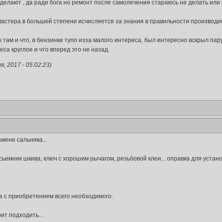
сделают , да ради бога но ремонт после самолечения стараюсь не делать или 
мастера в большей степени исчисляется за знания в правильности производимо
к там и что, в бензинки тупо изза малого интереса, был интересно вскрыл пару
еса круглое и что вперед это не назад.
 2017 - 05:02:23)
мене сальника...
сьемник шкива, ключ с хорошим рычагом, резьбовой клеи... оправка для устан
на с приобретением всего необходимого.
ит подходить...