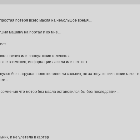
простая потеря всего масла на небольшое время...
шил машину на портал и ко мне...
ля...
ого насоса или лопнул шкив коленвала..
в не возможен, информации лазили или нет, нет...
нулся без нагрузки.. понятно меняли сальник, не затянули шкив, шкив какое 
ки...
ь сомнения что мотор без масла остановился бы без последствий...
ник, и не улетела в картер