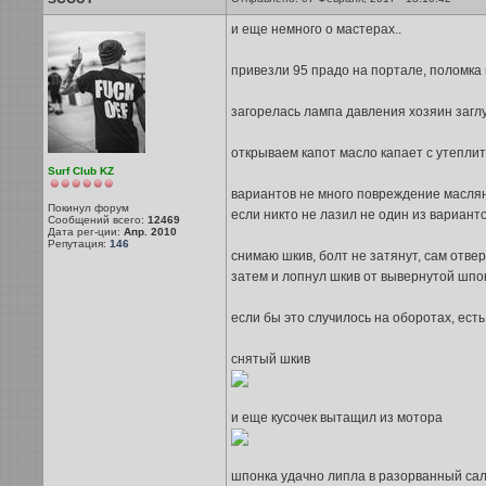
и еще немного о мастерах..
привезли 95 прадо на портале, поломка 
загорелась лампа давления хозяин заглу
открываем капот масло капает с утеплите
Surf Club KZ
вариантов не много повреждение маслян
Покинул форум
если никто не лазил не один из варианто
Сообщений всего:
12469
Дата рег-ции:
Апр. 2010
Репутация:
146
снимаю шкив, болт не затянут, сам отвер
затем и лопнул шкив от вывернутой шпон
если бы это случилось на оборотах, ест
снятый шкив
и еще кусочек вытащил из мотора
шпонка удачно липла в разорванный саль