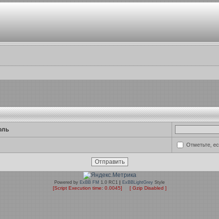
оль
Отметьте, е
Powered by
ExBB FM
1.0 RC1
|
ExBBLightGrey
Style
[Script Execution time: 0.0045] [ Gzip Disabled ]