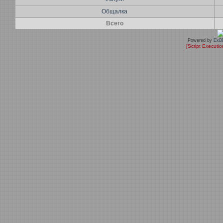
Общалка
Всего
Powered by
ExB
[Script Executi