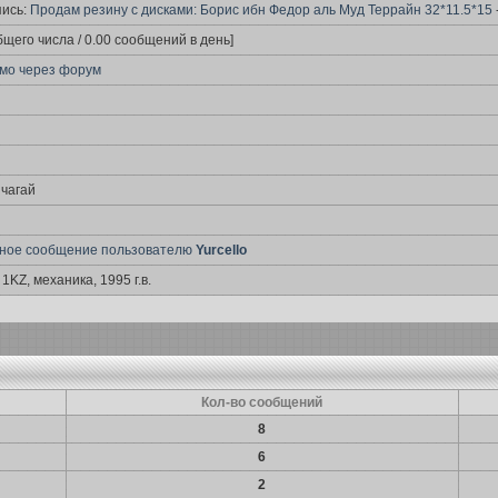
пись:
Продам резину с дисками: Борис ибн Федор аль Муд Террайн 32*11.5*15
бщего числа / 0.00 сообщений в день]
мо через форум
пчагай
чное сообщение пользователю
Yurcello
 1KZ, механика, 1995 г.в.
Кол-во сообщений
8
6
2