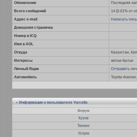
Обновление
Последняя за
Всего сообщений
14 [0.01% от о
Адрес e-mail
Написать пись
Домашняя страничка
Номер в ICQ
Имя в AOL
Откуда
Казахстан, Ка
Интересы
житье-бытье
Личный Ящик
Отправить ли
Автомобиль
Toyota 4ranner,
Информация о пользователе
Yurcello
Форум
Кузов
Тюнинг
Услуги