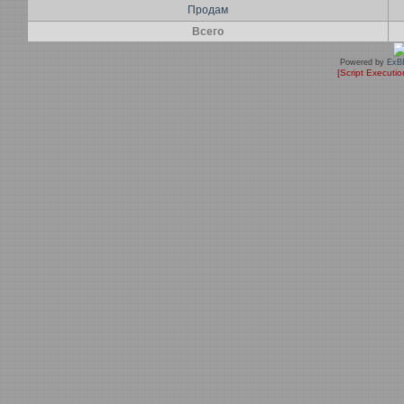
Продам
Всего
Powered by
ExB
[Script Executi