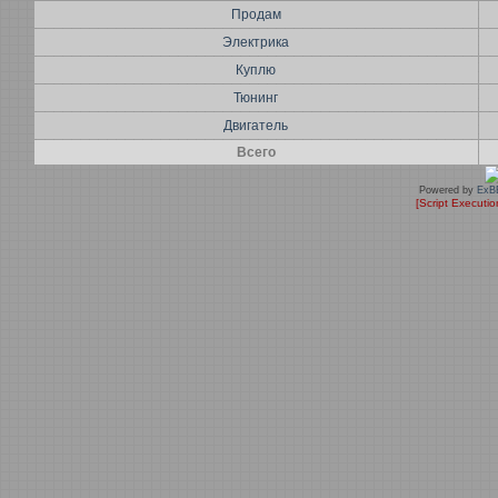
Продам
Электрика
Куплю
Тюнинг
Двигатель
Всего
Powered by
ExB
[Script Executi