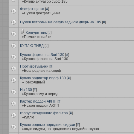
»Куплю актуатор сурф 185
Фосфат цинка
[
#
]
»Нужен фосфат цинка
Нужен ветровик на левую заднюю дверь на 185
[
#
]
Кенгурятник
[
#
]
»Помогите найти
КУПЛЮ ТНВД
[
#
]
Куплю фаркоп на Surf 130
[
#
]
»Куплю фаркоп на Surf 130
Противотуманки
[
#
]
»Бош родные на сюрф
Куплю радиатор сюрф 130
[
#
]
»Трехрядный
На 130
[
#
]
»Куплю раму и перед
Картер поддон АКПП
[
#
]
»Нужен поддон АКПП
корпус воздушного фильтра
[
#
]
»куплю
Куплю родные передние сидухи
[
#
]
»надо сидухи, на прадовских неудобно жутко