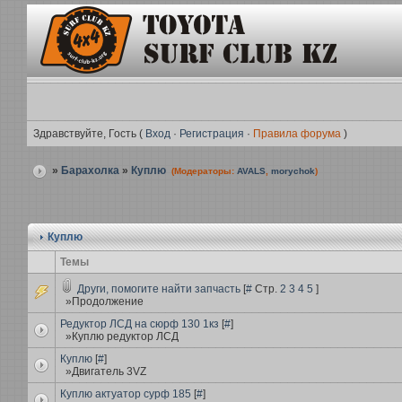
Здравствуйте, Гость (
Вход
·
Регистрация
·
Правила форума
)
»
Барахолка
»
Куплю
(Модераторы:
AVALS
,
morychok
)
Куплю
Темы
Други, помогите найти запчасть
[
#
Стр.
2
3
4
5
]
»Продолжение
Редуктор ЛСД на сюрф 130 1кз
[
#
]
»Куплю редуктор ЛСД
Куплю
[
#
]
»Двигатель 3VZ
Куплю актуатор сурф 185
[
#
]