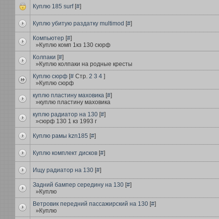
Куплю 185 surf
[
#
]
Куплю убитую раздатку multimod
[
#
]
Компьютер
[
#
]
»Куплю комп 1кз 130 сюрф
Колпаки
[
#
]
»Куплю колпаки на родные кресты
Куплю сюрф
[
#
Стр.
2
3
4
]
»Куплю сюрф
куплю пластину маховика
[
#
]
»куплю пластину маховика
куплю радиатор на 130
[
#
]
»сюрф 130 1 кз 1993 г
Куплю рамы kzn185
[
#
]
Куплю комплект дисков
[
#
]
Ищу радиатор на 130
[
#
]
Задний бампер середину на 130
[
#
]
»Куплю
Ветровик передний пассажирский на 130
[
#
]
»Куплю