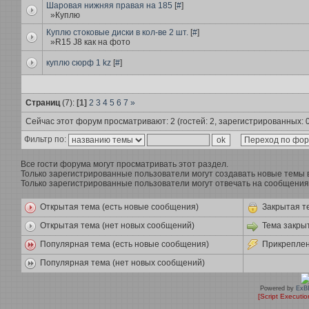
Шаровая нижняя правая на 185
[
#
]
»Куплю
Куплю стоковые диски в кол-ве 2 шт.
[
#
]
»R15 J8 как на фото
куплю сюрф 1 kz
[
#
]
Страниц
(7):
[1]
2
3
4
5
6
7
»
Сейчас этот форум просматривают: 2 (гостей: 2, зарегистрированных: 0
Фильтр по:
Все гости форума могут просматривать этот раздел.
Только зарегистрированные пользователи могут создавать новые темы в
Только зарегистрированные пользователи могут отвечать на сообщения 
Открытая тема (есть новые сообщения)
Закрытая т
Открытая тема (нет новых сообщений)
Тема закры
Популярная тема (есть новые сообщения)
Прикреплен
Популярная тема (нет новых сообщений)
Powered by
ExB
[Script Executi