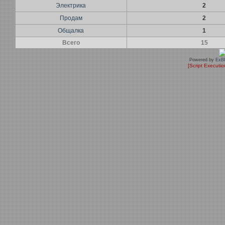
Электрика
2
Продам
2
Общалка
1
Всего
15
Powered by
ExB
[Script Executi