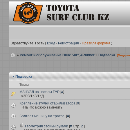
Здравствуйте, Гость (
Вход
·
Регистрация
·
Правила форума
)
»
Ремонт и обслуживание Hilux Surf, 4Runner
»
Подвеска
(Модера
Подвеска
Темы
МАНУАЛ на насосы ГУР
[
#
]
»3РЗ/1КЗ/1КД
Крепление втулки стабилизатора
[
#
]
»На что можно заменить
Болтает машину на трассе.
[
#
]
Геометрия своими руками
[
#
Стр.
2
]