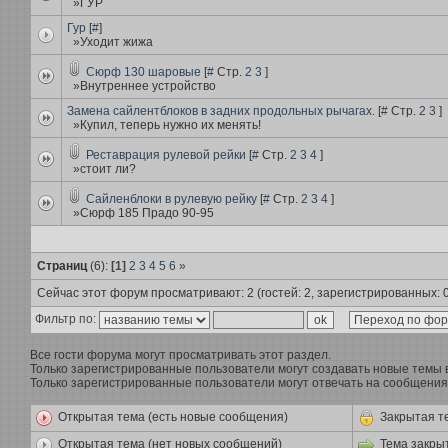
»ГУР
Гур
[
#
]
»Уходит жижа
Сюрф 130 шаровые
[
#
Стр.
2
3
]
»Внутреннее устройство
Замена сайлентблоков в задних продольных рычагах.
[
#
Стр.
2
3
]
»Купил, теперь нужно их менять!
Реставрация рулевой рейки
[
#
Стр.
2
3
4
]
»стоит ли?
Сайленблоки в рулевую рейку
[
#
Стр.
2
3
4
]
»Сюрф 185 Прадо 90-95
Страниц
(6):
[1]
2
3
4
5
6
»
Сейчас этот форум просматривают: 2 (гостей: 2, зарегистрированных: 0
Фильтр по:
Все гости форума могут просматривать этот раздел.
Только зарегистрированные пользователи могут создавать новые темы в
Только зарегистрированные пользователи могут отвечать на сообщения 
Открытая тема (есть новые сообщения)
Закрытая т
Открытая тема (нет новых сообщений)
Тема закры