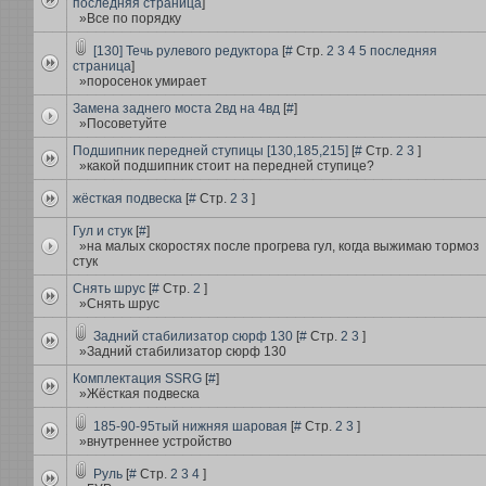
последняя страница
]
»Все по порядку
[130] Течь рулевого редуктора
[
#
Стр.
2
3
4
5
последняя
страница
]
»поросенок умирает
Замена заднего моста 2вд на 4вд
[
#
]
»Посоветуйте
Подшипник передней ступицы [130,185,215]
[
#
Стр.
2
3
]
»какой подшипник стоит на передней ступице?
жёсткая подвеска
[
#
Стр.
2
3
]
Гул и стук
[
#
]
»на малых скоростях после прогрева гул, когда выжимаю тормоз
стук
Снять шрус
[
#
Стр.
2
]
»Снять шрус
Задний стабилизатор сюрф 130
[
#
Стр.
2
3
]
»Задний стабилизатор сюрф 130
Комплектация SSRG
[
#
]
»Жёсткая подвеска
185-90-95тый нижняя шаровая
[
#
Стр.
2
3
]
»внутреннее устройство
Руль
[
#
Стр.
2
3
4
]