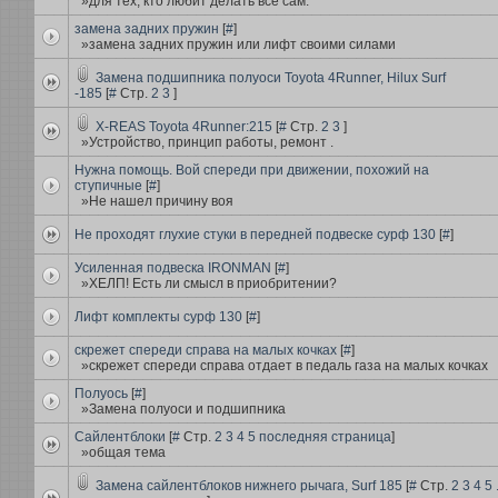
»для тех, кто любит делать всё сам.
замена задних пружин
[
#
]
»замена задних пружин или лифт своими силами
Замена подшипника полуоси Toyota 4Runner, Hilux Surf
-185
[
#
Стр.
2
3
]
X-REAS Toyota 4Runner:215
[
#
Стр.
2
3
]
»Устройство, принцип работы, ремонт .
Нужна помощь. Вой спереди при движении, похожий на
ступичные
[
#
]
»Не нашел причину воя
Не проходят глухие стуки в передней подвеске сурф 130
[
#
]
Усиленная подвеска IRONMAN
[
#
]
»ХЕЛП! Есть ли смысл в приобритении?
Лифт комплекты сурф 130
[
#
]
скрежет спереди справа на малых кочках
[
#
]
»скрежет спереди справа отдает в педаль газа на малых кочках
Полуось
[
#
]
»Замена полуоси и подшипника
Сайлентблоки
[
#
Стр.
2
3
4
5
последняя страница
]
»общая тема
Замена сайлентблоков нижнего рычага, Surf 185
[
#
Стр.
2
3
4
5