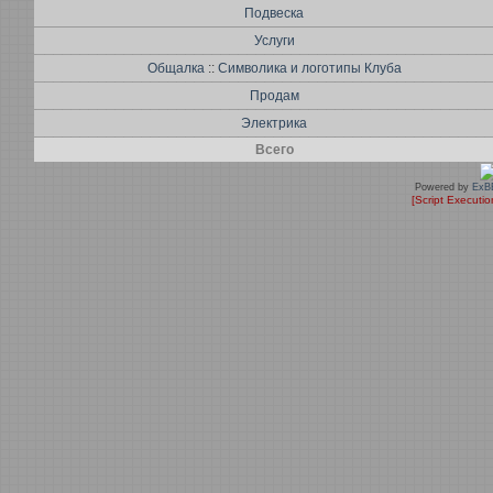
Подвеска
Услуги
Общалка
::
Символика и логотипы Клуба
Продам
Электрика
Всего
Powered by
ExB
[Script Executi