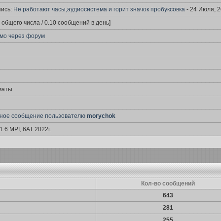
пись:
Не работают часы,аудиосистема и горит значок пробуксовка
- 24 Июля, 2
 общего числа / 0.10 сообщений в день]
мо через форум
лматы
чное сообщение пользователю
morychok
 1.6 MPI, 6AT 2022г.
Кол-во сообщений
643
281
255