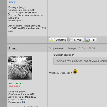
Покинул форум
Сообщений всего:
179
Дата рег-ции:
Март 2013
Откуда: Окрестности Алматы,
Казахстан
Репутация:
4
Автомобиль:
Hilux Surf 185,
1KZ-TE, АКПП, multi-mode, 1996
год.
Алекс
Отправлено: 11 Января, 2015 - 11:57:59
xslibris пишет:
Неужто и точно кризис, раз самые очеви
Жжешь Володя!!!
Surf Club KZ
Покинул форум
Сообщений всего:
822
Дата рег-ции:
Май 2010
Откуда: Алма-Ата
Репутация:
20