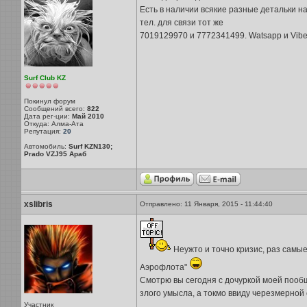
Есть в наличии всякие разные детальки на
тел. для связи тот же
7019129970 и 7772341499. Watsapp и Vibe
Surf Club KZ
Покинул форум
Сообщений всего:
822
Дата рег-ции:
Май 2010
Откуда: Алма-Ата
Репутация:
20
Автомобиль:
Surf KZN130;
Prado VZJ95 Араб
xslibris
Отправлено: 11 Января, 2015 - 11:44:40
Неужто и точно кризис, раз самы
Аэрофлота"
Смотрю вы сегодня с дочуркой моей пообща
злого умысла, а токмо ввиду черезмерной
Участник