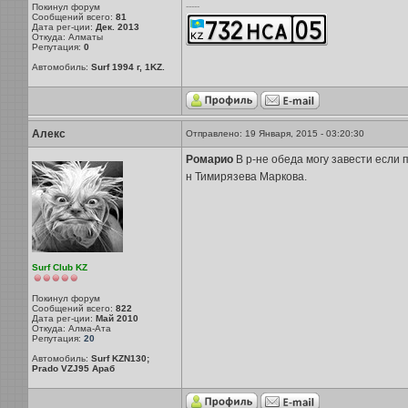
-----
Покинул форум
Сообщений всего:
81
Дата рег-ции:
Дек. 2013
Откуда: Алматы
Репутация:
0
Автомобиль:
Surf 1994 г, 1KZ.
Алекс
Отправлено: 19 Января, 2015 - 03:20:30
Ромарио
В р-не обеда могу завести если 
н Тимирязева Маркова.
Surf Club KZ
Покинул форум
Сообщений всего:
822
Дата рег-ции:
Май 2010
Откуда: Алма-Ата
Репутация:
20
Автомобиль:
Surf KZN130;
Prado VZJ95 Араб