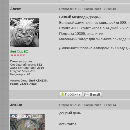
Алекс
Отправлено: 19 Января, 2015 - 09:59:45
Белый Медведь
Добрый!
Большой хамут для пыльника рейки 600, н
Втулка 4900, будет через 7-14 дней. Либо 
Подушка 10300, в наличии.
Маленький хамут для пыльника привода 50
(Отредактировано автором: 19 Января, 20
Surf Club KZ
Покинул форум
Сообщений всего:
822
Дата рег-ции:
Май 2010
Откуда: Алма-Ата
Репутация:
20
Автомобиль:
Surf KZN130;
Prado VZJ95 Араб
JekAnt
Отправлено: 29 Января, 2015 - 07:59:14
добрый день.
есть такое