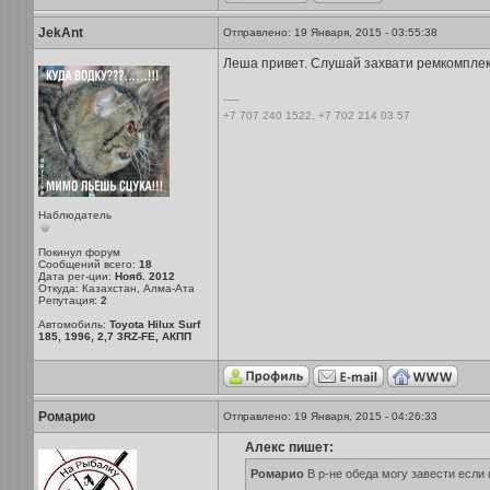
JekAnt
Отправлено: 19 Января, 2015 - 03:55:38
Леша привет. Слушай захвати ремкомплект 
-----
+7 707 240 1522, +7 702 214 03 57
Наблюдатель
Покинул форум
Сообщений всего:
18
Дата рег-ции:
Нояб. 2012
Откуда: Казахстан, Алма-Ата
Репутация:
2
Автомобиль:
Toyota Hilux Surf
185, 1996, 2,7 3RZ-FE, АКПП
Ромарио
Отправлено: 19 Января, 2015 - 04:26:33
Алекс пишет:
Ромарио
В р-не обеда могу завести если 