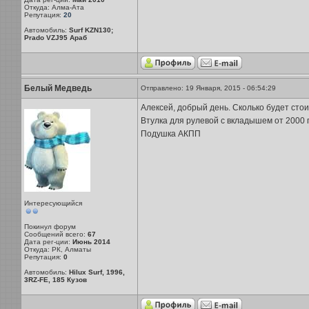
Откуда: Алма-Ата
Репутация:
20
Автомобиль:
Surf KZN130;
Prado VZJ95 Араб
Белый Медведь
Отправлено: 19 Января, 2015 - 06:54:29
Алексей, добрый день. Сколько будет сто
Втулка для рулевой с вкладышем от 2000 
Подушка АКПП
Интересующийся
Покинул форум
Сообщений всего:
67
Дата рег-ции:
Июнь 2014
Откуда: РК, Алматы
Репутация:
0
Автомобиль:
Hilux Surf, 1996,
3RZ-FE, 185 Кузов