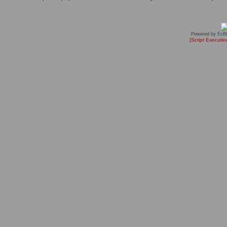
Powered by
ExB
[Script Executi