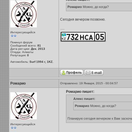
Ромарио
Можно, до когда?
Сегодня вечером позвоню.
-----
Интересующийся
Покинул форум
Сообщений всего:
81
Дата рег-ции:
Дек. 2013
Откуда: Алматы
Репутация:
0
Автомобиль:
Surf 1994 г, 1KZ.
Ромарио
Отправлено: 19 Января, 2015 - 00:04:57
Ромарио пишет:
Алекс пишет:
Ромарио
Можно, до когда?
Планирую сегодня вечерком к Вам заскочи
Интересующийся