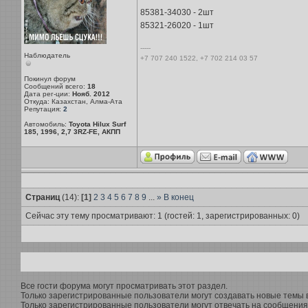
85381-34030 - 2шт
85321-26020 - 1шт
-----
Наблюдатель
+7 707 240 1522, +7 702 214 03 57
Покинул форум
Сообщений всего:
18
Дата рег-ции:
Нояб. 2012
Откуда: Казахстан, Алма-Ата
Репутация:
2
Автомобиль:
Toyota Hilux Surf
185, 1996, 2,7 3RZ-FE, АКПП
Страниц
(14):
[1]
2
3
4
5
6
7
8
9
...
»
В конец
Сейчас эту тему просматривают: 1 (гостей: 1, зарегистрированных: 0)
Все гости форума могут просматривать этот раздел.
Только зарегистрированные пользователи могут создавать новые темы в
Только зарегистрированные пользователи могут отвечать на сообщения 