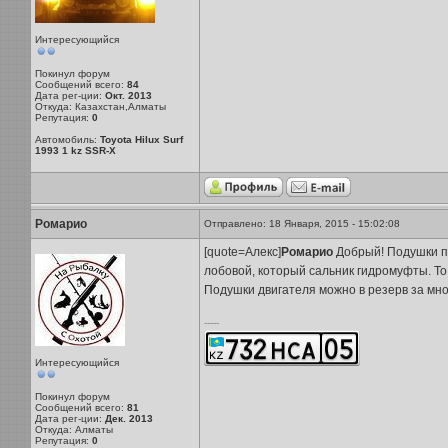
Интересующийся
Покинул форум
Сообщений всего:
84
Дата рег-ции:
Окт. 2013
Откуда: Казахстан,Алматы
Репутация:
0
Автомобиль:
Toyota Hilux Surf
1993 1 kz SSR-X
Ромарио
Отправлено: 18 Января, 2015 - 15:02:08
[quote=Алекс]
Ромарио
Добрый! Подушки по
лобовой, который сальник гидромуфты. То 
Подушки двигателя можно в резерв за мно
-----
Интересующийся
Покинул форум
Сообщений всего:
81
Дата рег-ции:
Дек. 2013
Откуда: Алматы
Репутация:
0