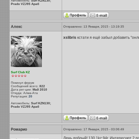
Автомобиль:
Surf KZN130;
Prado VZJ95 Араб
Алекс
Отправлено: 13 Января, 2015 - 13:19:35
xslibris
кстати я ещё забыл добавить "онл
Surf Club KZ
Покинул форум
Сообщений всего:
822
Дата рег-ции:
Май 2010
Откуда: Алма-Ата
Репутация:
20
Автомобиль:
Surf KZN130;
Prado VZJ95 Араб
Ромарио
Отправлено: 17 Января, 2015 - 03:06:49
День добрый! 130 1kz 94г. Интересуют 2 п