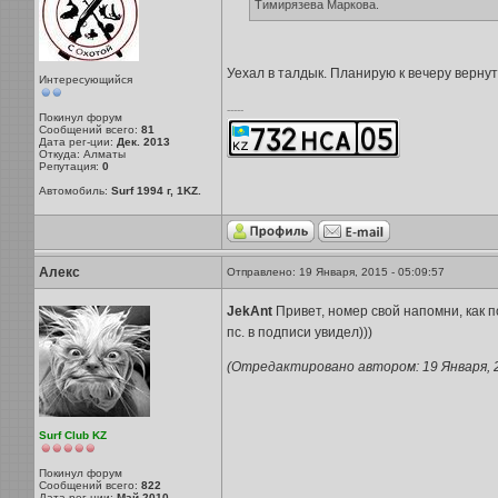
Тимирязева Маркова.
Уехал в талдык. Планирую к вечеру вернут
Интересующийся
-----
Покинул форум
Сообщений всего:
81
Дата рег-ции:
Дек. 2013
Откуда: Алматы
Репутация:
0
Автомобиль:
Surf 1994 г, 1KZ.
Алекс
Отправлено: 19 Января, 2015 - 05:09:57
JekAnt
Привет, номер свой напомни, как п
пс. в подписи увидел)))
(Отредактировано автором: 19 Января, 20
Surf Club KZ
Покинул форум
Сообщений всего:
822
Дата рег-ции:
Май 2010