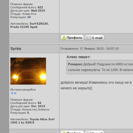
Покинул форум
Сообщений всего:
822
Дата рег-ции:
Май 2010
Откуда: Алма-Ата
Репутация:
20
Автомобиль:
Surf KZN130;
Prado VZJ95 Араб
Syrinx
Отправлено: 17 Января, 2015 - 16:07:10
Алекс пишет:
Ромарио
Добрый! Подушки по 6900 остало
сальник гидромуфты. То он 1200. В наличи
доброго вечера! Извиняюсь что пишу не в 
ничего не нарыл(((
Интересующийся
Покинул форум
Сообщений всего:
84
Дата рег-ции:
Окт. 2013
Откуда: Казахстан,Алматы
Репутация:
0
Автомобиль:
Toyota Hilux Surf
1993 1 kz SSR-X