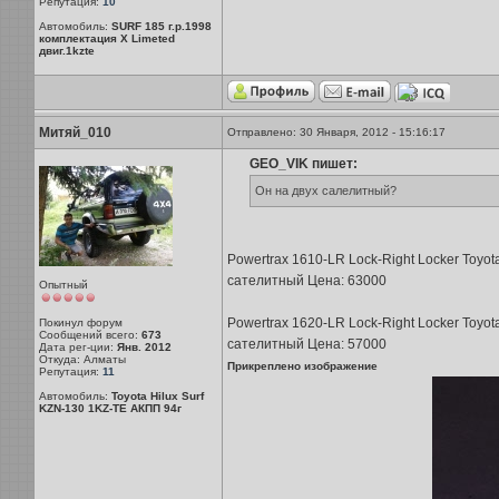
Репутация:
10
Автомобиль:
SURF 185 г.р.1998
комплектация X Limeted
двиг.1kzte
Митяй_010
Отправлено: 30 Января, 2012 - 15:16:17
GEO_VIK пишет:
Он на двух салелитный?
Powertrax 1610-LR Lock-Right Locker Toyota
сателитный Цена: 63000
Опытный
Powertrax 1620-LR Lock-Right Locker Toyota
Покинул форум
Сообщений всего:
673
сателитный Цена: 57000
Дата рег-ции:
Янв. 2012
Откуда: Алматы
Прикреплено изображение
Репутация:
11
Автомобиль:
Toyota Hilux Surf
KZN-130 1KZ-TE АКПП 94г