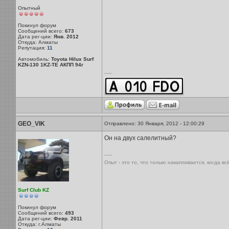
Опытный
Покинул форум
Сообщений всего:
673
Дата рег-ции:
Янв. 2012
Откуда: Алматы
Репутация:
11
Автомобиль:
Toyota Hilux Surf
KZN-130 1KZ-TE АКПП 94г
-----
GEO_VIK
Отправлено: 30 Января, 2012 - 12:00:29
Он на двух салелитный?
-----
Опыт - это то, что только накапливается, когда в
Surf Club KZ
Покинул форум
Сообщений всего:
493
Дата рег-ции:
Февр. 2011
Откуда: г.Алматы