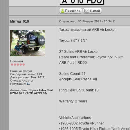
Митяй_010
Отправлено: 30 Января, 2012 - 15:34:11
Так же знаменитый ARB Air Locker.
Toyota 7.5" 7-1/2"
27 Spline ARB Air Locker
Rear/Front Differential: Toyota 7.5" 7-1/2"
Опытный
ARB Part # RD90
Покинул форум
Spline Count: 27
Сообщений всего:
673
Дата рег-ции:
Янв. 2012
Accepts Gear Ratios: All
Откуда: Алматы
Репутация:
11
Ring Gear Bolt Count: 10
Автомобиль:
Toyota Hilux Surf
KZN-130 1KZ-TE АКПП 94г
Warranty: 2 Years
Vehicle Applications:
•1986-2002 Toyota 4Runner
•1986-1995 Toyota Hilux Pickup (North Amer