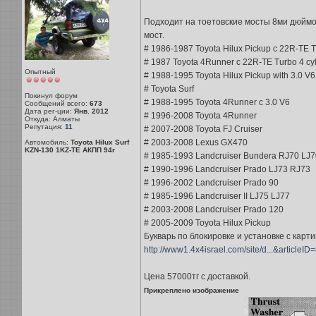
Подходит на тоетовские мосты 8ми дюймо
мост.
# 1986-1987 Toyota Hilux Pickup с 22R-TE T
# 1987 Toyota 4Runner с 22R-TE Turbo 4 cy
Опытный
# 1988-1995 Toyota Hilux Pickup with 3.0 V6
# Toyota Surf
Покинул форум
# 1988-1995 Toyota 4Runner с 3.0 V6
Сообщений всего:
673
Дата рег-ции:
Янв. 2012
# 1996-2008 Toyota 4Runner
Откуда: Алматы
Репутация:
11
# 2007-2008 Toyota FJ Cruiser
# 2003-2008 Lexus GX470
Автомобиль:
Toyota Hilux Surf
KZN-130 1KZ-TE АКПП 94г
# 1985-1993 Landcruiser Bundera RJ70 LJ7
# 1990-1996 Landcruiser Prado LJ73 RJ73
# 1996-2002 Landcruiser Prado 90
# 1985-1996 Landcruiser II LJ75 LJ77
# 2003-2008 Landcruiser Prado 120
# 2005-2009 Toyota Hilux Pickup
Букварь по блокировке и установке с карти
http://www1.4x4israel.com/site/d...&articleID
Цена 57000тг с доставкой.
Прикреплено изображение