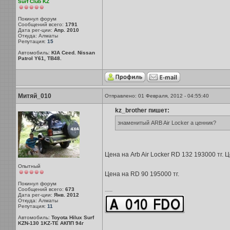
Surf Club KZ
Покинул форум
Сообщений всего:
1791
Дата рег-ции:
Апр. 2010
Откуда: Алматы
Репутация:
15
Автомобиль:
KIA Ceed. Nissan
Patrol Y61, TB48.
Митяй_010
Отправлено: 01 Февраля, 2012 - 04:55:40
kz_brother пишет:
знаменитый ARB Air Locker а ценник?
Цена на Arb Air Locker RD 132 193000 тг. 
Опытный
Цена на RD 90 195000 тг.
Покинул форум
Сообщений всего:
673
-----
Дата рег-ции:
Янв. 2012
Откуда: Алматы
Репутация:
11
Автомобиль:
Toyota Hilux Surf
KZN-130 1KZ-TE АКПП 94г