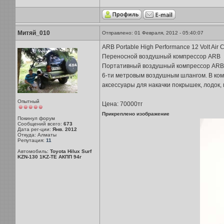
Митяй_010
Отправлено: 01 Февраля, 2012 - 05:40:07
ARB Portable High Performance 12 Volt Air
Переносной воздушный компрессор ARB
Портативный воздушный компрессор ARB п
6-ти метровым воздушным шлангом. В ком
аксессуары для накачки покрышек, лодок, м
Опытный
Цена: 70000тг
Прикреплено изображение
Покинул форум
Сообщений всего:
673
Дата рег-ции:
Янв. 2012
Откуда: Алматы
Репутация:
11
Автомобиль:
Toyota Hilux Surf
KZN-130 1KZ-TE АКПП 94г