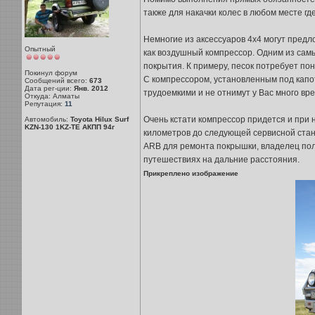
также для накачки колес в любом месте гд
Немногие из аксессуаров 4х4 могут пред
Опытный
как воздушный компрессор. Одним из самы
покрытия. К примеру, песок потребует пон
Покинул форум
С компрессором, установленным под капот
Сообщений всего:
673
Дата рег-ции:
Янв. 2012
трудоемкими и не отнимут у Вас много вр
Откуда: Алматы
Репутация:
11
Очень кстати компрессор придется и при 
Автомобиль:
Toyota Hilux Surf
KZN-130 1KZ-TE АКПП 94г
километров до следующей сервисной стан
ARB для ремонта покрышки, владелец пол
путешествиях на дальние расстояния.
Прикреплено изображение