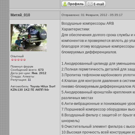
Митяй_010
Отправлено: 01 Февраля, 2012 - 05:35:17
Воздушные компрессоры ARB
Характеристики:
Для обеспечения долгого срока службы и
компонентов и проверяются вплоть до уп
благодоря этому воздушные компрессоры с
блокируемых дифференциалов.
Опытный
1.Анодированный цилиндр для уменьшен
Покинул форум
2.Полная герметичность деталей для защи
Сообщений всего:
673
Дата рег-ции:
Янв. 2012
3.Пропитка тефлоном карбонового уплотн
Откуда: Алматы
Репутация:
11
4.Клапан для контроля давления в систе
пневмо-блокируемым дифференциалом 
Автомобиль:
Toyota Hilux Surf
KZN-130 1KZ-TE АКПП 94г
5.Анодированный кронштейн крепления ко
различных местах
6.Анти-вибрационные и понижающие уров
7.Поршневой компрессор оборудован выс
8.Воздушный фильтр с защитой от брызг 
шноркель)
9.Очистительный элемент фильтра с высо
10.Высокая прочность всей конструкции и