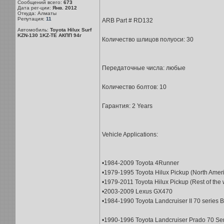
Сообщений всего:
673
Дата рег-ции:
Янв. 2012
Откуда: Алматы
Репутация:
11
ARB Part # RD132
Автомобиль:
Toyota Hilux Surf
KZN-130 1KZ-TE АКПП 94г
Количество шлицов полуоси: 30
Передаточные числа: любые
Количество болтов: 10
Гарантия: 2 Years
Vehicle Applications:
•1984-2009 Toyota 4Runner
•1979-1995 Toyota Hilux Pickup (North Amer
•1979-2011 Toyota Hilux Pickup (Rest of the 
•2003-2009 Lexus GX470
•1984-1990 Toyota Landcruiser II 70 series
•1990-1996 Toyota Landcruiser Prado 70 Se