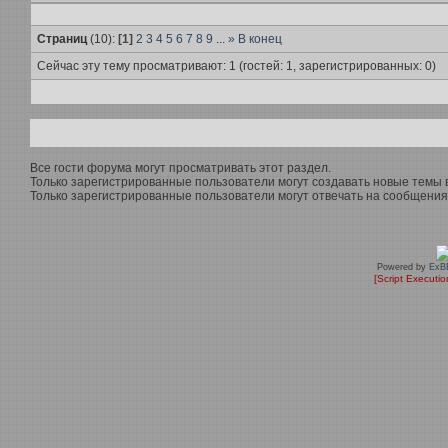
Страниц
(10):
[1]
2
3
4
5
6
7
8
9
...
»
В конец
Сейчас эту тему просматривают: 1 (гостей: 1, зарегистрированных: 0)
Все гости форума могут просматривать этот раздел.
Только зарегистрированные пользователи могут создавать новые темы в
Только зарегистрированные пользователи могут отвечать на сообщения 
Powered by
ExB
[Script Executi