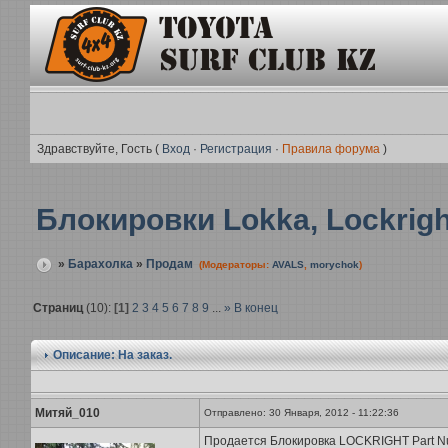
Здравствуйте, Гость (
Вход
·
Регистрация
·
Правила форума
)
Блокировки Lokka, Lockright
»
Барахолка
»
Продам
(Модераторы:
AVALS
,
morychok
)
Страниц
(10):
[1]
2
3
4
5
6
7
8
9
...
»
В конец
Описание: На заказ.
Митяй_010
Отправлено: 30 Января, 2012 - 11:22:36
Продается Блокировка LOCKRIGHT Part Num