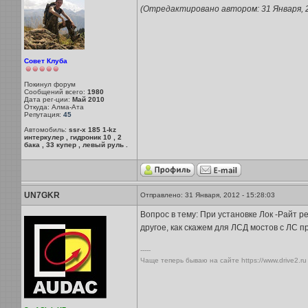
(Отредактировано автором: 31 Января, 20
Совет Клуба
Покинул форум
Сообщений всего:
1980
Дата рег-ции:
Май 2010
Откуда: Алма-Ата
Репутация:
45
Автомобиль:
ssr-x 185 1-kz
интеркулер , гидроник 10 , 2
бака , 33 купер , левый руль .
UN7GKR
Отправлено: 31 Января, 2012 - 15:28:03
Вопрос в тему: При установке Лок -Райт р
другое, как скажем для ЛСД мостов с ЛС 
-----
Чаще теперь бываю на сайте https://www.drive2.ru