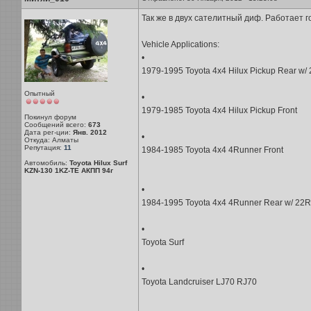
Так же в двух сателитный диф. Работает г
Vehicle Applications:
•
1979-1995 Toyota 4x4 Hilux Pickup Rear w/
Опытный
•
1979-1985 Toyota 4x4 Hilux Pickup Front
Покинул форум
Сообщений всего:
673
Дата рег-ции:
Янв. 2012
•
Откуда: Алматы
Репутация:
11
1984-1985 Toyota 4x4 4Runner Front
Автомобиль:
Toyota Hilux Surf
KZN-130 1KZ-TE АКПП 94г
•
1984-1995 Toyota 4x4 4Runner Rear w/ 22R
•
Toyota Surf
•
Toyota Landcruiser LJ70 RJ70