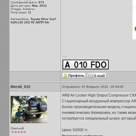
Сообщений всего:
673
Дата рег-ции:
Янв. 2012
Откуда: Алматы
Репутация:
11
Автомобиль:
Toyota Hilux Surf
KZN-130 1KZ-TE АКПП 94г
-----
Митяй_010
Отправлено: 01 Февраля, 2012 - 05:34:05
ARB Air Locker High Output Compressor CK
Стационарный воздушный компрессор A
Более производительная модель стациона
пневматических блокировок, но также мож
потребуется специальный шланг, который
Опытный
Цена: 62000 тг.
Прикреплено изображение