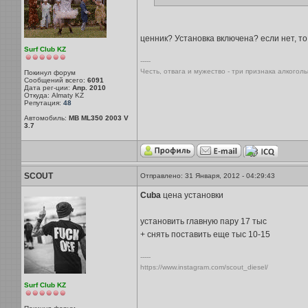
ценник? Установка включена? если нет, то
Surf Club KZ
-----
Честь, отвага и мужество - три признака алкогол
Покинул форум
Сообщений всего:
6091
Дата рег-ции:
Апр. 2010
Откуда: Almaty KZ
Репутация:
48
Автомобиль:
MB ML350 2003 V
3.7
SCOUT
Отправлено: 31 Января, 2012 - 04:29:43
Cuba
цена установки
установить главную пару 17 тыс
+ снять поставить еще тыс 10-15
-----
https://www.instagram.com/scout_diesel/
Surf Club KZ