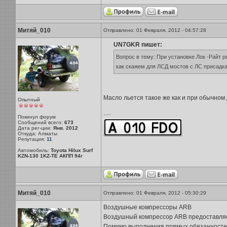
Митяй_010
Отправлено: 01 Февраля, 2012 - 04:57:28
UN7GKR пишет:
Вопрос в тему: При установке Лок -Райт р
как скажем для ЛСД мостов с ЛС присадк
Масло льется такое же как и при обычном
Опытный
-----
Покинул форум
Сообщений всего:
673
Дата рег-ции:
Янв. 2012
Откуда: Алматы
Репутация:
11
Автомобиль:
Toyota Hilux Surf
KZN-130 1KZ-TE АКПП 94г
Митяй_010
Отправлено: 01 Февраля, 2012 - 05:30:29
Воздушные компрессоры ARB
Воздушный компрессор ARB предоставляет
Помимо выполнения прямых обязанностей