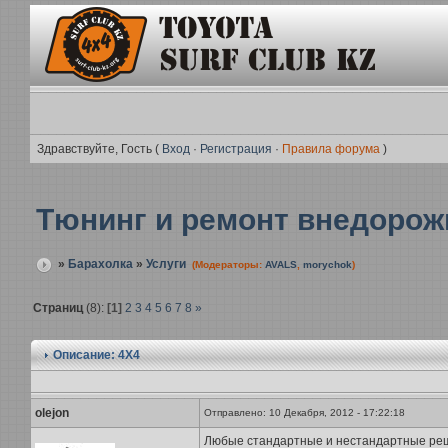
Здравствуйте, Гость (
Вход
·
Регистрация
·
Правила форума
)
Тюнинг и ремонт внедорож
»
Барахолка
»
Услуги
(Модераторы:
AVALS
,
morychok
)
Страниц
(8):
[1]
2
3
4
5
6
7
8
»
Описание: 4Х4
olejon
Отправлено: 10 Декабря, 2012 - 17:22:18
Любые стандартные и нестандартные реше