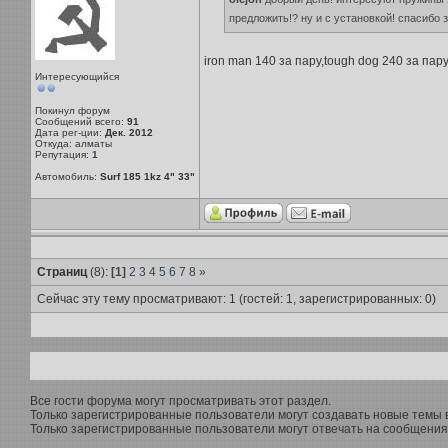
предложить!? ну и с установкой! спасибо 
iron man 140 за пару,tough dog 240 за пар
Интересующийся
Покинул форум
Сообщений всего:
91
Дата рег-ции:
Дек. 2012
Откуда: алматы
Репутация:
1
Автомобиль:
Surf 185 1kz 4" 33"
Страниц
(8):
[1]
2
3
4
5
6
7
8
»
Сейчас эту тему просматривают: 1 (гостей: 1, зарегистрированных: 0)
Все гости форума могут просматривать этот раздел.
Только зарегистрированные пользователи могут создавать новые темы в
Только зарегистрированные пользователи могут отвечать на сообщения 