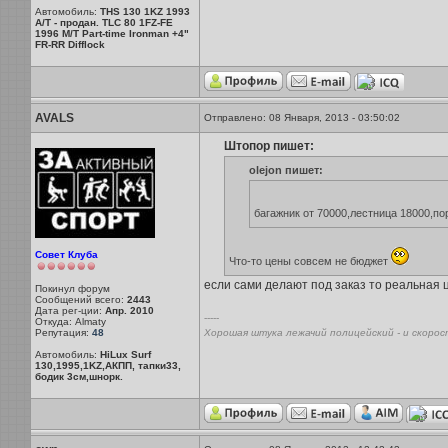
Автомобиль:
THS 130 1KZ 1993
A/T - продан. TLC 80 1FZ-FE
1996 M/T Part-time Ironman +4"
FR-RR Difflock
AVALS
Отправлено: 08 Января, 2013 - 03:50:02
Штопор пишет:
olejon пишет:
багажник от 70000,лестница 18000,по
Совет Клуба
Что-то цены совсем не бюджет
если сами делают под заказ то реальная ц
Покинул форум
Сообщений всего:
2443
Дата рег-ции:
Апр. 2010
-----
Откуда: Almaty
Репутация:
48
Хорошая штука лежачий полицейский - и скорос
Автомобиль:
HiLux Surf
130,1995,1KZ,АКПП, тапки33,
бодик 3см,шнорк.