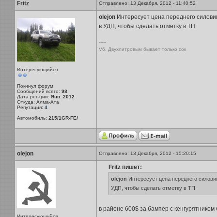
Fritz
Отправлено: 13 Декабря, 2012 - 11:40:52
olejon
Интересует цена переднего силовика 
в УДП, чтобы сделать отметку в ТП
-----
V6. Двухлитровым бывает только сок
Интересующийся
Покинул форум
Сообщений всего:
98
Дата рег-ции:
Янв. 2012
Откуда: Алма-Ата
Репутация:
4
Автомобиль:
215/1GR-FE/
olejon
Отправлено: 13 Декабря, 2012 - 15:20:15
Fritz пишет:
olejon
Интересует цена переднего силовика
УДП, чтобы сделать отметку в ТП
в районе 600$ за бампер с кенгурятником б
Интересующийся