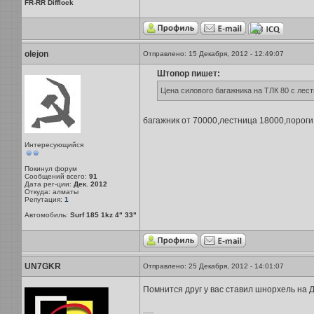
FR-RR Difflock
olejon
Отправлено: 15 Декабря, 2012 - 12:49:07
Штопор пишет:
Цена силового багажника на ТЛК 80 с лес
багажник от 70000,лестница 18000,пороги
Интересующийся
Покинул форум
Сообщений всего:
91
Дата рег-ции:
Дек. 2012
Откуда: алматы
Репутация:
1
Автомобиль:
Surf 185 1kz 4" 33"
UN7GKR
Отправлено: 25 Декабря, 2012 - 14:01:07
Помнится друг у вас ставил шнорхель на Д
-----