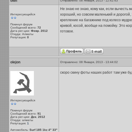
own
Отправлено: 08 Января, 2013 - 12:42:43
Не знаю не знаю, кому как, если вычесть 
хороший, но совсем маленький и дорогой, 
Интересующийся
крепление на багажнике под колесо мудре
Покинул форум
кривой, косой, вообще на помойку. Это ког
Сообщений всего:
72
Дата рег-ции:
Февр. 2012
готовое.
Откуда: Алматы
Репутация:
0
olejon
Отправлено: 08 Января, 2013 - 13:44:02
скоро скину фоты наших работ там уже буде
Интересующийся
Покинул форум
Сообщений всего:
91
Дата рег-ции:
Дек. 2012
Откуда: алматы
Репутация:
1
Автомобиль:
Surf 185 1kz 4" 33"