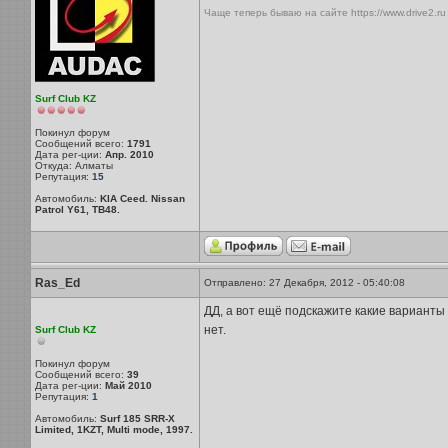
Чаще теперь бываю на сайте https://www.drive2.ru
Surf Club KZ
Покинул форум
Сообщений всего:
1791
Дата рег-ции:
Апр. 2010
Откуда: Алматы
Репутация:
15
Автомобиль:
KIA Ceed. Nissan
Patrol Y61, TB48.
Ras_Ed
Отправлено: 27 Декабря, 2012 - 05:40:08
ДД, а вот ещё подскажите какие варианты
нет.
Surf Club KZ
Покинул форум
Сообщений всего:
39
Дата рег-ции:
Май 2010
Репутация:
1
Автомобиль:
Surf 185 SRR-X
Limited, 1KZT, Multi mode, 1997.