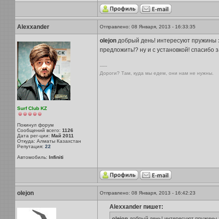
Alexxander
Отправлено: 08 Января, 2013 - 16:33:35
olejon
добрый день! интересуют пружины за
предложить!? ну и с установкой! спасибо 
-----
Дороги? Там, куда мы едем, они нам не нужны.
Surf Club KZ
Покинул форум
Сообщений всего:
1126
Дата рег-ции:
Май 2011
Откуда: Алматы Казахстан
Репутация:
22
Автомобиль:
Infiniti
olejon
Отправлено: 08 Января, 2013 - 16:42:23
Alexxander пишет:
olejon
добрый день! интересуют пружины з