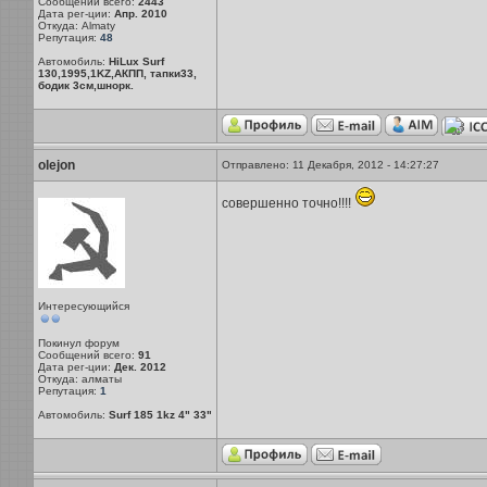
Сообщений всего:
2443
Дата рег-ции:
Апр. 2010
Откуда: Almaty
Репутация:
48
Автомобиль:
HiLux Surf
130,1995,1KZ,АКПП, тапки33,
бодик 3см,шнорк.
olejon
Отправлено: 11 Декабря, 2012 - 14:27:27
совершенно точно!!!!
Интересующийся
Покинул форум
Сообщений всего:
91
Дата рег-ции:
Дек. 2012
Откуда: алматы
Репутация:
1
Автомобиль:
Surf 185 1kz 4" 33"