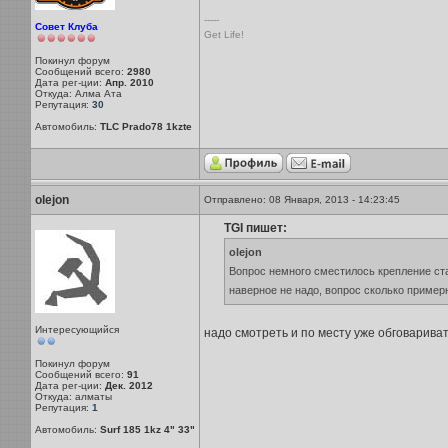
-----
Совет Клуба
Get Life!
Покинул форум
Сообщений всего:
2980
Дата рег-ции:
Апр. 2010
Откуда: Алма Ата
Репутация:
30
Автомобиль:
TLC Prado78 1kzte
olejon
Отправлено: 08 Января, 2013 - 14:23:45
TGI пишет:
olejon
Вопрос немного сместилось крепление ста
наверное не надо, вопрос сколько примерн
Интересующийся
надо смотреть и по месту уже обговаривать
Покинул форум
Сообщений всего:
91
Дата рег-ции:
Дек. 2012
Откуда: алматы
Репутация:
1
Автомобиль:
Surf 185 1kz 4" 33"