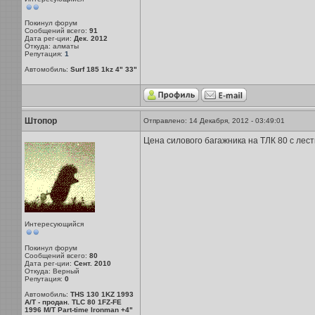
Покинул форум
Сообщений всего:
91
Дата рег-ции:
Дек. 2012
Откуда: алматы
Репутация:
1
Автомобиль:
Surf 185 1kz 4" 33"
Штопор
Отправлено: 14 Декабря, 2012 - 03:49:01
Цена силового багажника на ТЛК 80 с лес
Интересующийся
Покинул форум
Сообщений всего:
80
Дата рег-ции:
Сент. 2010
Откуда: Верный
Репутация:
0
Автомобиль:
THS 130 1KZ 1993
A/T - продан. TLC 80 1FZ-FE
1996 M/T Part-time Ironman +4"