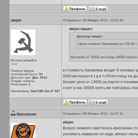
olejon
Отправлено: 08 Января, 2013 - 13:51:46
olejon пишет:
Штопор пишет:
Цена силового багажника на ТЛК 80 
багажник от 70000,лестница 18000,пороги
Интересующийся
в стоимость багажника входит 6 силовых 
Покинул форум
Сообщений всего:
91
5000,материал и т.д и т.п!!!!лестницу на
Дата рег-ции:
Дек. 2012
Откуда: алматы
базаре цена от 13000,за пороги я поним
Репутация:
1
стоят у нас 30000 опять же повторюсь порог
Автомобиль:
Surf 185 1kz 4" 33"
Отправлено: 08 Января, 2013 - 14:07:31
Matsumoto
olejon
Вопрос немного сместилось крепление ста
усиливать наверное не надо, вопрос сколь