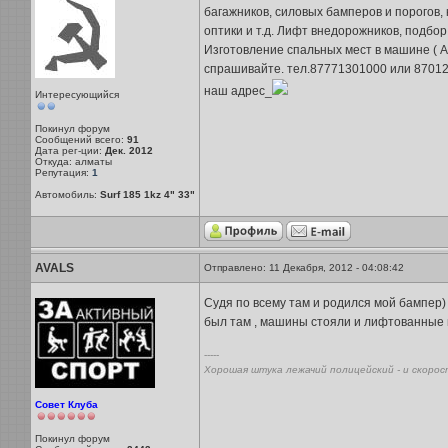
багажников, силовых бамперов и порогов, 
оптики и т.д. Лифт внедорожников, под
Изготовление спальных мест в машине ( Ac
спрашивайте. тел.87771301000 или 8701
наш адрес_
Интересующийся
Покинул форум
Сообщений всего:
91
Дата рег-ции:
Дек. 2012
Откуда: алматы
Репутация:
1
Автомобиль:
Surf 185 1kz 4" 33"
AVALS
Отправлено: 11 Декабря, 2012 - 04:08:42
Судя по всему там и родился мой бампер) т
был там , машины стояли и лифтованные 
-----
Хорошая штука лежачий полицейский - и скорос
Совет Клуба
Покинул форум