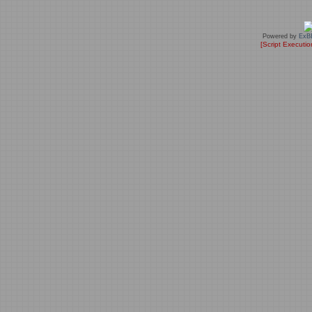
Powered by
ExB
[Script Executi