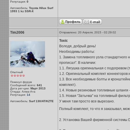
Репутация:
0
Автомобиль:
Toyota Hilux Surf
1993 1 kz SSR-X
Tim2006
Отправлено: 20 Апреля, 2015 - 02:29:02
Toxic
Володя, добрый день!
Необходимы работы:
1. Замена топливного узла стандартного н
прописал". В наличии:
1.1. Лягушка оригинальная с подогревом (т
Опытный
1.2. Оригинальный комплект коннекторов и 
1.3. Все необходимые болты и кронштейны
Покинул форум
комплект).
Сообщений всего:
641
Дата рег-ции:
Март 2013
1.4. Новые резиновые топливные шланги - 
Откуда: Алма-Ата
Репутация:
14
1.5. Новая "Затычка" на топливный фильтр,
У меня там просто все вырезано.
Автомобиль:
Surf 130/AT/KZTE
Полный комплект, то что я заказывал, мож
2. Установка Вашей фирменной системы D