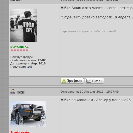
Mi6ka
Ашим а что Алекс не соглашается р
(Отредактировано автором: 19 Апреля, 20
-----
https://www.instagram.com/scout_diesel/
Surf Club KZ
Покинул форум
Сообщений всего:
12469
Дата рег-ции:
Апр. 2010
Репутация:
146
Отправлено: 19 Апреля, 2015 - 15:57:45
Toxic
Mi6ka
по клапанам к Алексу, у меня шайб не
Administrator