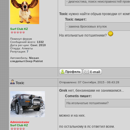
- диагностика, поиск неисправностей прово
Toxic
нужно найти обрыв проводки от комп
Toxic пишет:
- замена бронзовых втулок
Surf Club KZ
На игольчатые потшипники?
Покинул форум
Сообщений всего:
1332
Дата рег-ции:
Сент. 2010
Откуда: Алматы
Репутация:
7
Автомобиль:
Nissan
следопыт/Jeep Patriot
Отправлено: 07 Сентября, 2015 - 06:43:28
Toxic
Grek
нет, бензинками не занимаемся...
Cometis пишет:
На игольчатые потшипники?
можно и на них.
Administrator
Surf Club KZ
по остальному в лс ответил всем.