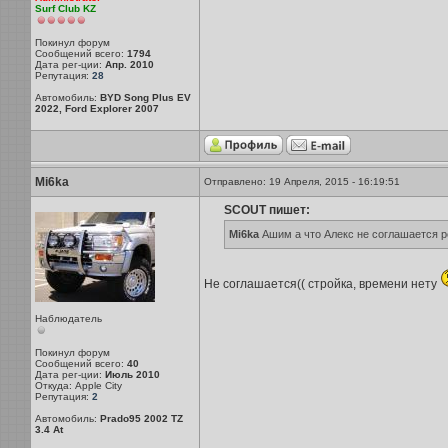
Surf Club KZ
Покинул форум
Сообщений всего:
1794
Дата рег-ции:
Апр. 2010
Репутация:
28
Автомобиль:
BYD Song Plus EV
2022, Ford Explorer 2007
Mi6ka
Отправлено: 19 Апреля, 2015 - 16:19:51
SCOUT пишет:
Mi6ka
Ашим а что Алекс не соглашается р
Не соглашается(( стройка, времени нету
Наблюдатель
Покинул форум
Сообщений всего:
40
Дата рег-ции:
Июль 2010
Откуда: Apple City
Репутация:
2
Автомобиль:
Prado95 2002 TZ
3.4 At