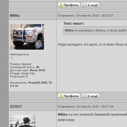
Mi6ka
Отправлено: 19 Апреля, 2015 - 16:23:27
Toxic пишет:
Mi6ka
по клапанам к Алексу, у меня шайб н
Надо наладить это дело, а то блин Леха н
Наблюдатель
Покинул форум
Сообщений всего:
40
Дата рег-ции:
Июль 2010
Откуда: Apple City
Репутация:
2
Автомобиль:
Prado95 2002 TZ
3.4 At
SCOUT
Отправлено: 19 Апреля, 2015 - 16:27:38
Mi6ka
ты его зеленой бумажкой привлекай,
животинку