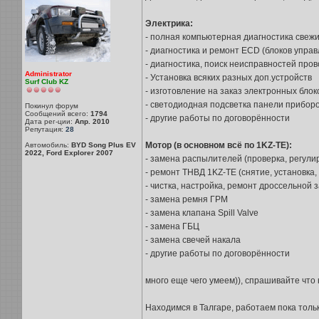
Электрика:
- полная компьютерная диагностика свежи
- диагностика и ремонт ECD (блоков упра
- диагностика, поиск неисправностей прово
Administrator
- Установка всяких разных доп.устройств
Surf Club KZ
- изготовление на заказ электронных блок
- светодиодная подсветка панели прибор
Покинул форум
Сообщений всего:
1794
- другие работы по договорённости
Дата рег-ции:
Апр. 2010
Репутация:
28
Мотор (в основном всё по 1KZ-TE):
Автомобиль:
BYD Song Plus EV
2022, Ford Explorer 2007
- замена распылителей (проверка, регули
- ремонт ТНВД 1KZ-TE (снятие, установка, 
- чистка, настройка, ремонт дроссельной 
- замена ремня ГРМ
- замена клапана Spill Valve
- замена ГБЦ
- замена свечей накала
- другие работы по договорённости
много еще чего умеем)), спрашивайте что 
Находимся в Талгаре, работаем пока толь