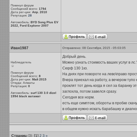
Покинул форум
Сообщений всего:
1794
Дата рег-ции:
Апр. 2010
Репутация:
28
Автомобиль:
BYD Song Plus EV
2022, Ford Explorer 2007
Иван1987
Отправлено: 08 Сентября, 2015 - 05:03:05
Добрый день.
Можно узнать стоимость ваших услуг в лс.
Наблюдатель
Сюрф 130 1кз.
Покинул форум
На днях при повороте на лево\право прост
Сообщений всего:
8
Дата рег-ции:
Май 2015
Вчера приехал на работу, а вечером тупо к
Откуда: Алматы
проклят тот день когда я сел за баранку 
Репутация:
0
заглохла, потом завелся сразу.
Автомобиль:
surf 130 3.0 dizel
1994 black ватамат
Сегодня все норм.
есть еще симптом, обороты в пробке скачу
в общем нужно искать барабашку и диагнос
Страниц
(3):
[1]
2
3
»