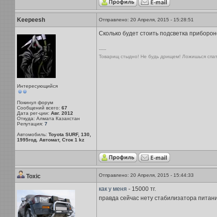
Keepeesh
Отправлено: 20 Апреля, 2015 - 15:28:51
Сколько будет стоить подсветка приборо
-----
Товарищ стыдно! Не будь дрищем! Ложишься спать
Интересующийся
Покинул форум
Сообщений всего:
67
Дата рег-ции:
Авг. 2012
Откуда: Алмата Казахстан
Репутация:
7
Автомобиль:
Toyota SURF, 130,
1995год. Автомат, Сток 1 kz
Отправлено: 20 Апреля, 2015 - 15:44:33
Toxic
как у меня
- 15000 тг.
правда сейчас нету стабилизатора питани