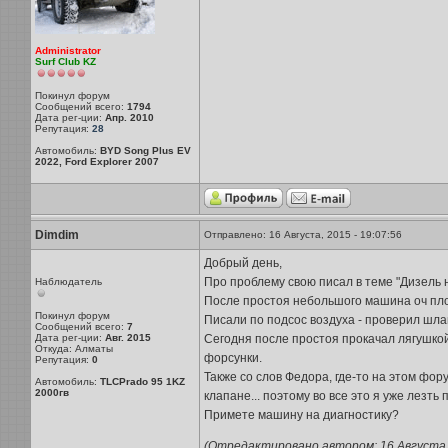
Administrator
Surf Club KZ
Покинул форум
Сообщений всего:
1794
Дата рег-ции:
Апр. 2010
Репутация:
28
Автомобиль:
BYD Song Plus EV
2022, Ford Explorer 2007
Dimdim
Отправлено: 16 Августа, 2015 - 19:07:56
Добрый день,
Про проблему свою писал в теме "Дизель н
Наблюдатель
После простоя небольшого машина оч плох
Покинул форум
Писали по подсос воздуха - проверил шлан
Сообщений всего:
7
Дата рег-ции:
Авг. 2015
Сегодня после простоя прокачал лягушкой 
Откуда: Алматы
форсунки.
Репутация:
0
Также со слов Федора, где-то на этом фору
Автомобиль:
TLCPrado 95 1KZ
2000гв
клапане... поэтому во все это я уже лезть
Примете машину на диагностику?
(Отредактировано автором: 16 Августа, 2