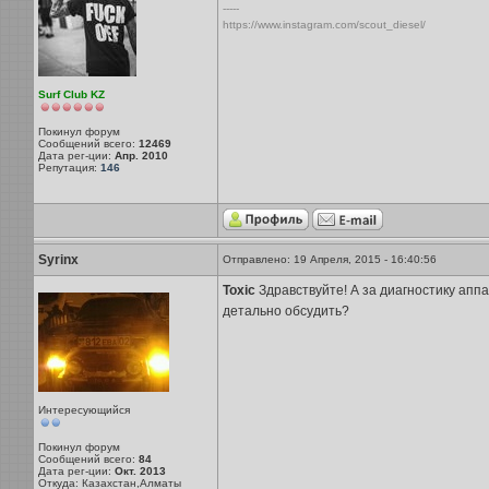
-----
https://www.instagram.com/scout_diesel/
Surf Club KZ
Покинул форум
Сообщений всего:
12469
Дата рег-ции:
Апр. 2010
Репутация:
146
Syrinx
Отправлено: 19 Апреля, 2015 - 16:40:56
Toxic
Здравствуйте! А за диагностику апп
детально обсудить?
Интересующийся
Покинул форум
Сообщений всего:
84
Дата рег-ции:
Окт. 2013
Откуда: Казахстан,Алматы