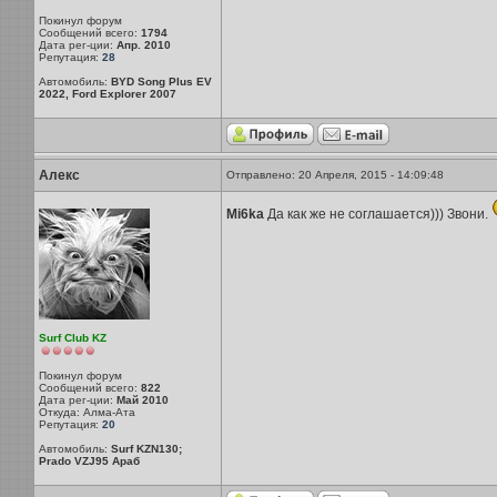
Покинул форум
Сообщений всего:
1794
Дата рег-ции:
Апр. 2010
Репутация:
28
Автомобиль:
BYD Song Plus EV
2022, Ford Explorer 2007
Алекс
Отправлено: 20 Апреля, 2015 - 14:09:48
Mi6ka
Да как же не соглашается))) Звони.
Surf Club KZ
Покинул форум
Сообщений всего:
822
Дата рег-ции:
Май 2010
Откуда: Алма-Ата
Репутация:
20
Автомобиль:
Surf KZN130;
Prado VZJ95 Араб