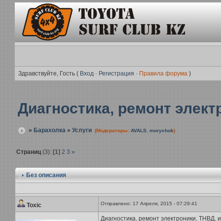
Здравствуйте, Гость (
Вход
·
Регистрация
·
Правила форума
)
Диагностика, ремонт элект
»
Барахолка
»
Услуги
(Модераторы:
AVALS
,
morychok
)
Страниц
(3):
[1]
2
3
»
Без описания
Отправлено: 17 Апреля, 2015 - 07:29:41
Toxic
Диагностика, ремонт электроники, ТНВД, и