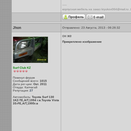
-----
корпусная мебель на заказ kryukov064@mail.ru 
Jhon
Отправлено: 23 Августа, 2013 - 06:26:32
он же
Прикреплено изображение
Surf Club KZ
Покинул форум
Сообщений всего:
1015
Дата рег-ции:
Окт. 2011
Откуда: Капчагай
Репутация:
27
Автомобиль:
Toyota Surf 130
1KZ-TE,A/T,1994 г.в.Toyota Vista
3S-FE,A/T,1995г.в