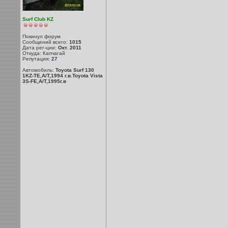
Surf Club KZ
Покинул форум
Сообщений всего:
1015
Дата рег-ции:
Окт. 2011
Откуда: Капчагай
Репутация:
27
Автомобиль:
Toyota Surf 130
1KZ-TE,A/T,1994 г.в.Toyota Vista
3S-FE,A/T,1995г.в