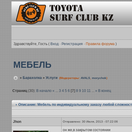
Здравствуйте, Гость (
Вход
·
Регистрация
·
Правила форума
)
МЕБЕЛЬ
»
Барахолка
»
Услуги
(Модераторы:
AVALS
,
morychok
)
Страниц
(30):
В начало
«
...
3
4
5
6
[7]
8
9
10
11
...
»
В конец
Описание: Мебель по индивидуальному заказу любой сложност
Jhon
Отправлено: 30 Июля, 2013 - 07:22:06
он же,в закрытом состоянии