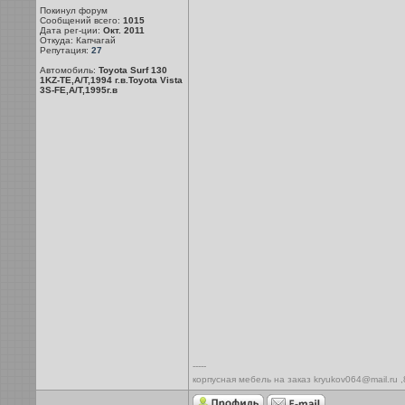
Покинул форум
Сообщений всего:
1015
Дата рег-ции:
Окт. 2011
Откуда: Капчагай
Репутация:
27
Автомобиль:
Toyota Surf 130
1KZ-TE,A/T,1994 г.в.Toyota Vista
3S-FE,A/T,1995г.в
-----
корпусная мебель на заказ kryukov064@mail.ru 