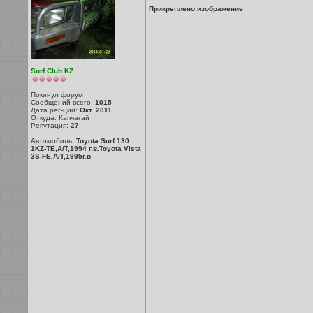
Прикреплено изображение
Surf Club KZ
Покинул форум
Сообщений всего:
1015
Дата рег-ции:
Окт. 2011
Откуда: Капчагай
Репутация:
27
Автомобиль:
Toyota Surf 130
1KZ-TE,A/T,1994 г.в.Toyota Vista
3S-FE,A/T,1995г.в