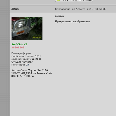
Jhon
Отправлено: 23 Августа, 2013 - 06:58:30
мойка
Прикреплено изображение
Surf Club KZ
Покинул форум
Сообщений всего:
1015
Дата рег-ции:
Окт. 2011
Откуда: Капчагай
Репутация:
27
Автомобиль:
Toyota Surf 130
1KZ-TE,A/T,1994 г.в.Toyota Vista
3S-FE,A/T,1995г.в