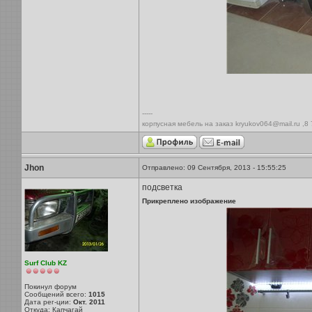
-----
корпусная мебель на заказ kryukov064@mail.ru ,8
Jhon
Отправлено: 09 Сентября, 2013 - 15:55:25
подсветка
Прикреплено изображение
Surf Club KZ
Покинул форум
Сообщений всего:
1015
Дата рег-ции:
Окт. 2011
Откуда: Капчагай