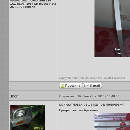
Автомобиль:
Toyota Surf 130
1KZ-TE,A/T,1994 г.в.Toyota Vista
3S-FE,A/T,1995г.в
-----
корпусная мебель на заказ kryukov064@mail.ru ,8
Jhon
Отправлено: 09 Сентября, 2013 - 15:48:56
мойка,угловая решетка под мелочевку!
Прикреплено изображение