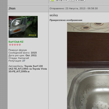
Jhon
Отправлено: 23 Августа, 2013 - 06:58:30
мойка
Прикреплено изображение
Surf Club KZ
Покинул форум
Сообщений всего:
1015
Дата рег-ции:
Окт. 2011
Откуда: Капчагай
Репутация:
27
Автомобиль:
Toyota Surf 130
1KZ-TE,A/T,1994 г.в.Toyota Vista
3S-FE,A/T,1995г.в