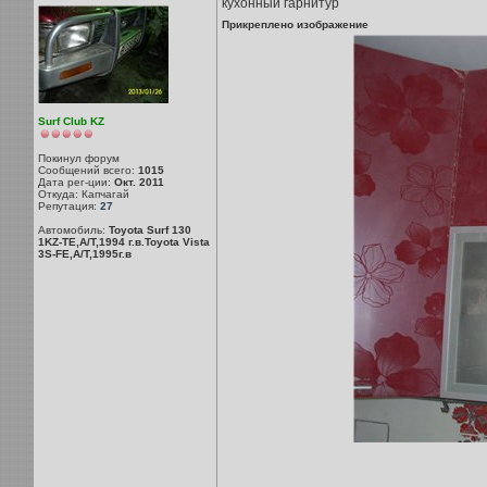
кухонный гарнитур
Прикреплено изображение
Surf Club KZ
Покинул форум
Сообщений всего:
1015
Дата рег-ции:
Окт. 2011
Откуда: Капчагай
Репутация:
27
Автомобиль:
Toyota Surf 130
1KZ-TE,A/T,1994 г.в.Toyota Vista
3S-FE,A/T,1995г.в