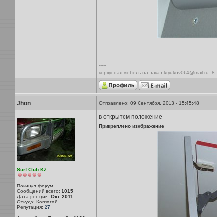
-----
корпусная мебель на заказ kryukov064@mail.ru ,8
Jhon
Отправлено: 09 Сентября, 2013 - 15:45:48
в открытом положение
Прикреплено изображение
Surf Club KZ
Покинул форум
Сообщений всего:
1015
Дата рег-ции:
Окт. 2011
Откуда: Капчагай
Репутация:
27