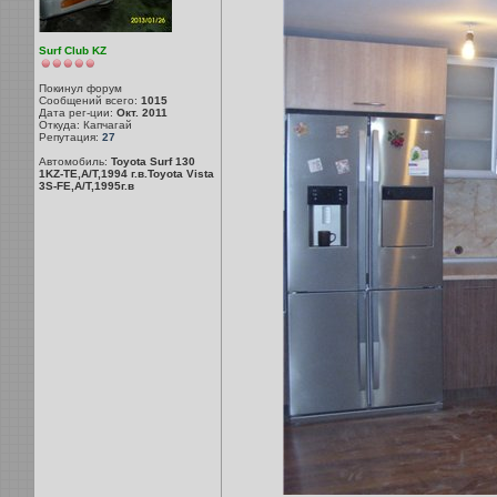
Surf Club KZ
Покинул форум
Сообщений всего:
1015
Дата рег-ции:
Окт. 2011
Откуда: Капчагай
Репутация:
27
Автомобиль:
Toyota Surf 130
1KZ-TE,A/T,1994 г.в.Toyota Vista
3S-FE,A/T,1995г.в