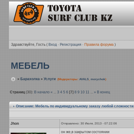
Здравствуйте, Гость (
Вход
·
Регистрация
·
Правила форума
)
МЕБЕЛЬ
»
Барахолка
»
Услуги
(Модераторы:
AVALS
,
morychok
)
Страниц
(30):
В начало
«
...
3
4
5
6
[7]
8
9
10
11
...
»
В конец
Описание: Мебель по индивидуальному заказу любой сложности
Jhon
Отправлено: 30 Июля, 2013 - 07:22:06
он же,в закрытом состоянии