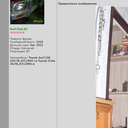
Прикреплено изображение
Surf Club KZ
Покинул форум
Сообщений всего:
1015
Дата рег-ции:
Окт. 2011
Откуда: Капчагай
Репутация:
27
Автомобиль:
Toyota Surf 130
1KZ-TE,A/T,1994 г.в.Toyota Vista
3S-FE,A/T,1995г.в