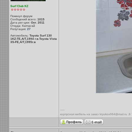
Surf Club KZ
Покинул форум
Сообщений всего:
1015
Дата рег-ции:
Окт. 2011
Откуда: Капчагай
Репутация:
27
Автомобиль:
Toyota Surf 130
1KZ-TE,A/T,1994 г.в.Toyota Vista
3S-FE,A/T,1995г.в
-----
корпусная мебель на заказ kryukov064@mail.ru ,8