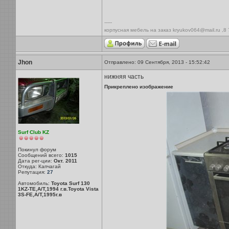
-----
корпусная мебель на заказ kryukov064@mail.ru ,8
Jhon
Отправлено: 09 Сентября, 2013 - 15:52:42
нижняя часть
Прикреплено изображение
Surf Club KZ
Покинул форум
Сообщений всего:
1015
Дата рег-ции:
Окт. 2011
Откуда: Капчагай
Репутация:
27
Автомобиль:
Toyota Surf 130
1KZ-TE,A/T,1994 г.в.Toyota Vista
3S-FE,A/T,1995г.в