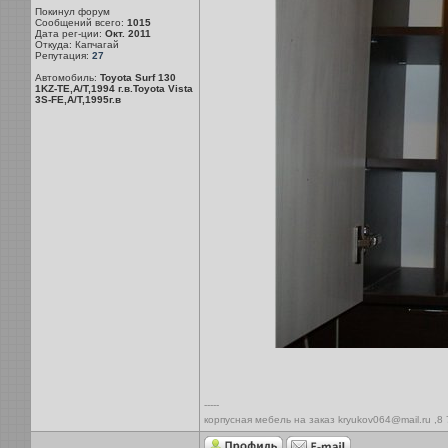
Покинул форум
Сообщений всего:
1015
Дата рег-ции:
Окт. 2011
Откуда: Капчагай
Репутация:
27
Автомобиль:
Toyota Surf 130
1KZ-TE,A/T,1994 г.в.Toyota Vista
3S-FE,A/T,1995г.в
-----
корпусная мебель на заказ kryukov064@mail.ru ,8