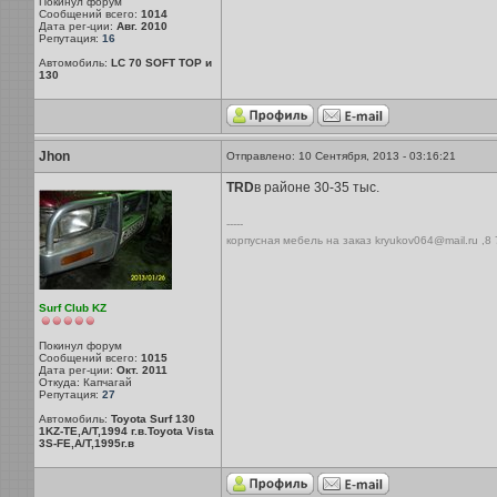
Покинул форум
Сообщений всего:
1014
Дата рег-ции:
Авг. 2010
Репутация:
16
Автомобиль:
LC 70 SOFT TOP и
130
Jhon
Отправлено: 10 Сентября, 2013 - 03:16:21
TRD
в районе 30-35 тыс.
-----
корпусная мебель на заказ kryukov064@mail.ru ,8
Surf Club KZ
Покинул форум
Сообщений всего:
1015
Дата рег-ции:
Окт. 2011
Откуда: Капчагай
Репутация:
27
Автомобиль:
Toyota Surf 130
1KZ-TE,A/T,1994 г.в.Toyota Vista
3S-FE,A/T,1995г.в