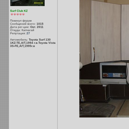
Surf Club KZ
Покинул форум
Сообщений всего:
1015
Дата рег-ции:
Окт. 2011
Откуда: Капчагай
Репутация:
27
Автомобиль:
Toyota Surf 130
1KZ-TE,A/T,1994 г.в.Toyota Vista
3S-FE,A/T,1995г.в