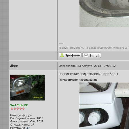
-----
корпусная мебель на заказ kryukov064@mail.ru ,8
Jhon
Отправлено: 23 Августа, 2013 - 07:08:12
наполнение под столовые приборы
Прикреплено изображение
Surf Club KZ
Покинул форум
Сообщений всего:
1015
Дата рег-ции:
Окт. 2011
Откуда: Капчагай
Репутация:
27