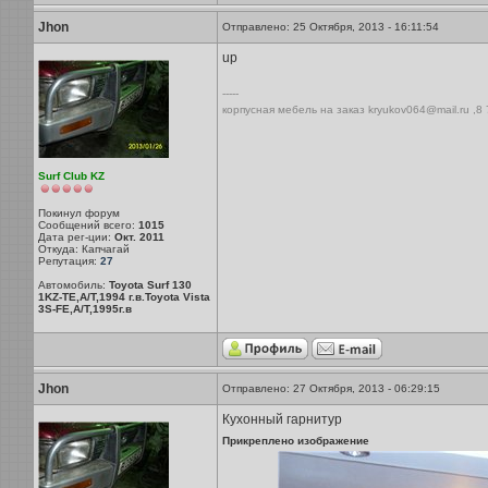
Jhon
Отправлено: 25 Октября, 2013 - 16:11:54
up
-----
корпусная мебель на заказ kryukov064@mail.ru ,8
Surf Club KZ
Покинул форум
Сообщений всего:
1015
Дата рег-ции:
Окт. 2011
Откуда: Капчагай
Репутация:
27
Автомобиль:
Toyota Surf 130
1KZ-TE,A/T,1994 г.в.Toyota Vista
3S-FE,A/T,1995г.в
Jhon
Отправлено: 27 Октября, 2013 - 06:29:15
Кухонный гарнитур
Прикреплено изображение