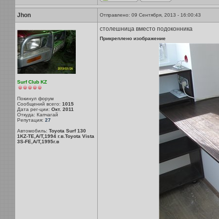
Jhon
Отправлено: 09 Сентября, 2013 - 16:00:43
столешница вместо подоконника
Прикреплено изображение
Surf Club KZ
Покинул форум
Сообщений всего:
1015
Дата рег-ции:
Окт. 2011
Откуда: Капчагай
Репутация:
27
Автомобиль:
Toyota Surf 130
1KZ-TE,A/T,1994 г.в.Toyota Vista
3S-FE,A/T,1995г.в