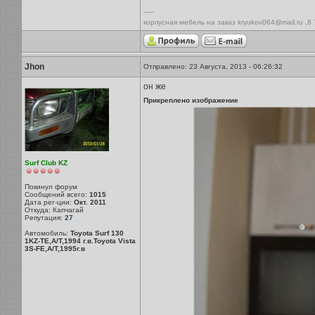
-----
корпусная мебель на заказ kryukov064@mail.ru ,8
Jhon
Отправлено: 23 Августа, 2013 - 06:26:32
он же
Прикреплено изображение
Surf Club KZ
Покинул форум
Сообщений всего:
1015
Дата рег-ции:
Окт. 2011
Откуда: Капчагай
Репутация:
27
Автомобиль:
Toyota Surf 130
1KZ-TE,A/T,1994 г.в.Toyota Vista
3S-FE,A/T,1995г.в