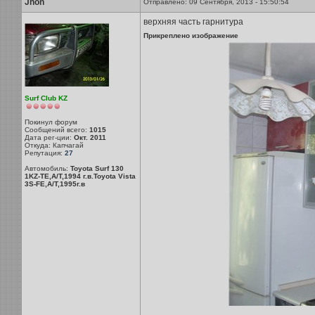
Jhon
Отправлено: 09 Сентября, 2013 - 15:50:54
верхняя часть гарнитура
Прикреплено изображение
Surf Club KZ
Покинул форум
Сообщений всего:
1015
Дата рег-ции:
Окт. 2011
Откуда: Капчагай
Репутация:
27
Автомобиль:
Toyota Surf 130
1KZ-TE,A/T,1994 г.в.Toyota Vista
3S-FE,A/T,1995г.в