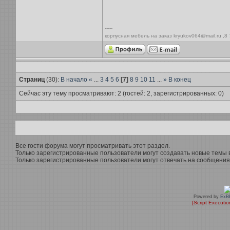
-----
корпусная мебель на заказ kryukov064@mail.ru ,8
Страниц
(30):
В начало
«
...
3
4
5
6
[7]
8
9
10
11
...
»
В конец
Сейчас эту тему просматривают: 2 (гостей: 2, зарегистрированных: 0)
Все гости форума могут просматривать этот раздел.
Только зарегистрированные пользователи могут создавать новые темы в
Только зарегистрированные пользователи могут отвечать на сообщения 
Powered by
ExB
[Script Executi