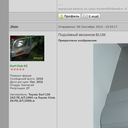
-----
корпусная мебель на заказ kryukov064@mail.ru ,8
Jhon
Отправлено: 09 Сентября, 2013 - 15:43:17
Подъёмный механизм BLUM
Прикреплено изображение
Surf Club KZ
Покинул форум
Сообщений всего:
1015
Дата рег-ции:
Окт. 2011
Откуда: Капчагай
Репутация:
27
Автомобиль:
Toyota Surf 130
1KZ-TE,A/T,1994 г.в.Toyota Vista
3S-FE,A/T,1995г.в