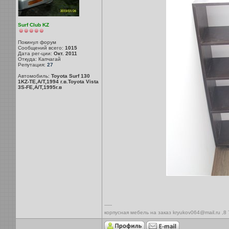
Surf Club KZ
Покинул форум
Сообщений всего:
1015
Дата рег-ции:
Окт. 2011
Откуда: Капчагай
Репутация:
27
Автомобиль:
Toyota Surf 130
1KZ-TE,A/T,1994 г.в.Toyota Vista
3S-FE,A/T,1995г.в
-----
корпусная мебель на заказ kryukov064@mail.ru ,8