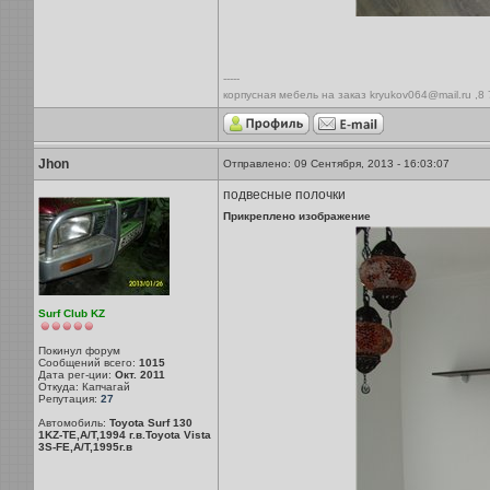
-----
корпусная мебель на заказ kryukov064@mail.ru ,8
Jhon
Отправлено: 09 Сентября, 2013 - 16:03:07
подвесные полочки
Прикреплено изображение
Surf Club KZ
Покинул форум
Сообщений всего:
1015
Дата рег-ции:
Окт. 2011
Откуда: Капчагай
Репутация:
27
Автомобиль:
Toyota Surf 130
1KZ-TE,A/T,1994 г.в.Toyota Vista
3S-FE,A/T,1995г.в