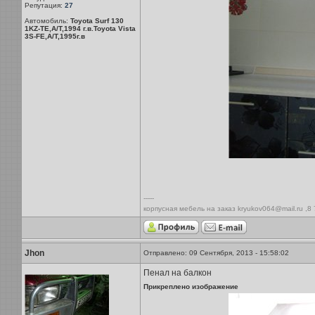
Репутация:
27
Автомобиль:
Toyota Surf 130
1KZ-TE,A/T,1994 г.в.Toyota Vista
3S-FE,A/T,1995г.в
-----
корпусная мебель на заказ kryukov064@mail.ru ,8
Jhon
Отправлено: 09 Сентября, 2013 - 15:58:02
Пенал на балкон
Прикреплено изображение