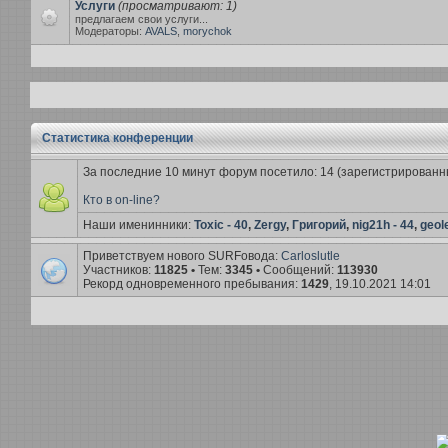
Услуги
(просматривают: 1)
предлагаем свои услуги...
Модераторы:
AVALS
,
morychok
Статистика конференции
За последние 10 минут форум посетило: 14 (зарегистрированных:
Кто в on-line?
Наши именинники:
Toxic - 40
,
Zergy
,
Григорий
,
nig21h - 44
,
geole
Приветствуем нового SURFовода:
Carloslutle
Участников:
11825
•
Тем:
3345
•
Сообщений:
113930
Рекорд одновременного пребывания:
1429
, 19.10.2021 14:01