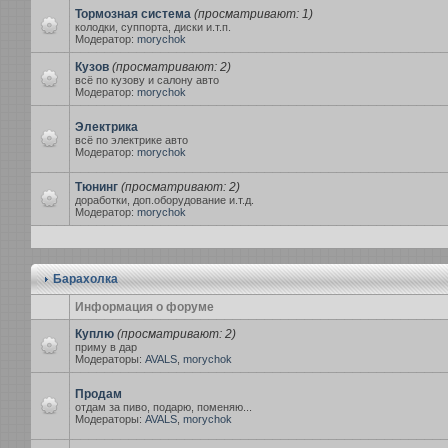
Тормозная система
(просматривают: 1)
колодки, суппорта, диски и.т.п.
Модератор:
morychok
Кузов
(просматривают: 2)
всё по кузову и салону авто
Модератор:
morychok
Электрика
всё по электрике авто
Модератор:
morychok
Тюнинг
(просматривают: 2)
доработки, доп.оборудование и.т.д.
Модератор:
morychok
Барахолка
Информация о форуме
Куплю
(просматривают: 2)
приму в дар
Модераторы:
AVALS
,
morychok
Продам
отдам за пиво, подарю, поменяю...
Модераторы:
AVALS
,
morychok