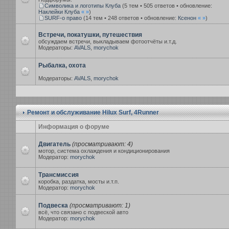
Символика и логотипы Клуба
(5 тем • 505 ответов • обновление:
Наклейки Клуба
«
»
)
SURF-о право
(14 тем • 248 ответов • обновление:
Ксенон
«
»
)
Встречи, покатушки, путешествия
обсуждаем встречи, выкладываем фотоотчёты и.т.д.
Модераторы:
AVALS
,
morychok
Рыбалка, охота
Модераторы:
AVALS
,
morychok
Ремонт и обслуживание Hilux Surf, 4Runner
Информация о форуме
Двигатель
(просматривают: 4)
мотор, система охлаждения и кондиционирования
Модератор:
morychok
Трансмиссия
коробка, раздатка, мосты и.т.п.
Модератор:
morychok
Подвеска
(просматривают: 1)
всё, что связано с подвеской авто
Модератор:
morychok