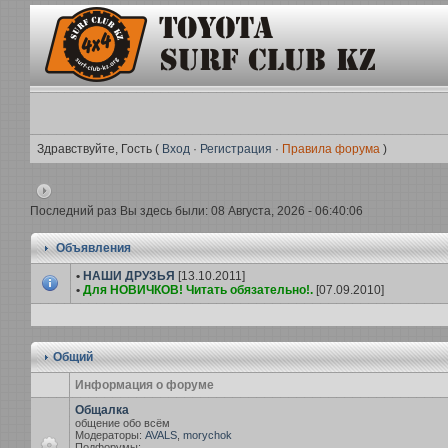
Здравствуйте, Гость (
Вход
·
Регистрация
·
Правила форума
)
Последний раз Вы здесь были: 08 Августа, 2026 - 06:40:06
Объявления
•
НАШИ ДРУЗЬЯ
[13.10.2011]
•
Для НОВИЧКОВ! Читать обязательно!.
[07.09.2010]
Общий
Информация о форуме
Общалка
общение обо всём
Модераторы:
AVALS
,
morychok
Подфорумы: